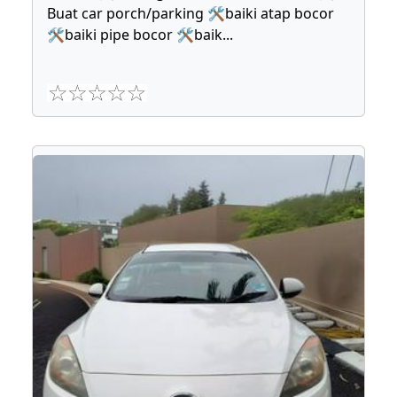
Buat car porch/parking 🛠baiki atap bocor
🛠baiki pipe bocor 🛠baik
...