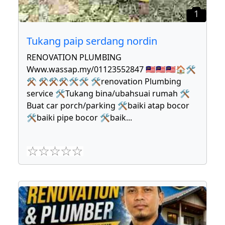
1
Tukang paip serdang nordin
RENOVATION PLUMBING
Www.wassap.my/01123552847 🇲🇾🇲🇾🇲🇾🏠🛠
⚒ ⚒⚒⚒🛠🛠 🛠renovation Plumbing
service 🛠Tukang bina/ubahsuai rumah 🛠
Buat car porch/parking 🛠baiki atap bocor
🛠baiki pipe bocor 🛠baik
...