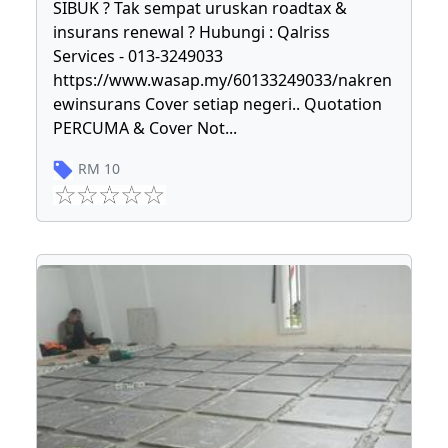
SIBUK ? Tak sempat uruskan roadtax &
insurans renewal ? Hubungi : Qalriss
Services - 013-3249033
https://www.wasap.my/60133249033/nakren
ewinsurans Cover setiap negeri.. Quotation
PERCUMA & Cover Not
...
RM
10