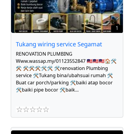
1
Tukang wiring service Segamat
RENOVATION PLUMBING
Www.wassap.my/01123552847 🇲🇾🇲🇾🇲🇾🏠🛠
⚒ ⚒⚒⚒🛠🛠 🛠renovation Plumbing
service 🛠Tukang bina/ubahsuai rumah 🛠
Buat car porch/parking 🛠baiki atap bocor
🛠baiki pipe bocor 🛠baik
...