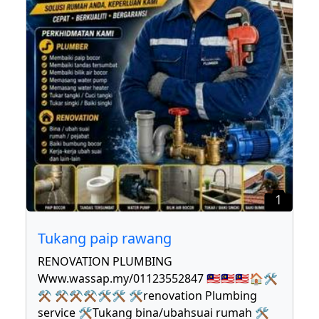
1
Tukang paip rawang
RENOVATION PLUMBING
Www.wassap.my/01123552847 🇲🇾🇲🇾🇲🇾🏠🛠
⚒ ⚒⚒⚒🛠🛠 🛠renovation Plumbing
service 🛠Tukang bina/ubahsuai rumah 🛠