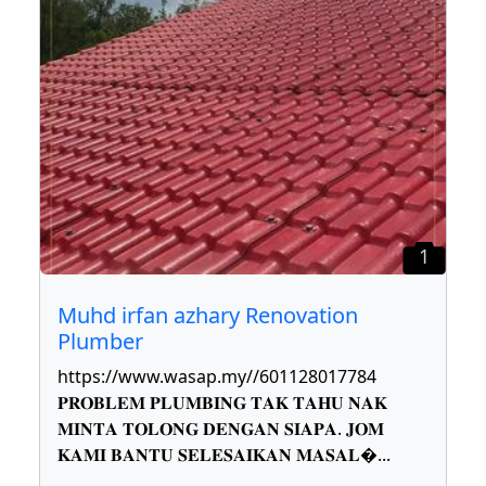
1
Muhd irfan azhary Renovation
Plumber
https://www.wasap.my//601128017784
𝐏𝐑𝐎𝐁𝐋𝐄𝐌 𝐏𝐋𝐔𝐌𝐁𝐈𝐍𝐆 𝐓𝐀𝐊 𝐓𝐀𝐇𝐔 𝐍𝐀𝐊
𝐌𝐈𝐍𝐓𝐀 𝐓𝐎𝐋𝐎𝐍𝐆 𝐃𝐄𝐍𝐆𝐀𝐍 𝐒𝐈𝐀𝐏𝐀. 𝐉𝐎𝐌
𝐊𝐀𝐌𝐈 𝐁𝐀𝐍𝐓𝐔 𝐒𝐄𝐋𝐄𝐒𝐀𝐈𝐊𝐀𝐍 𝐌𝐀𝐒𝐀𝐋
...