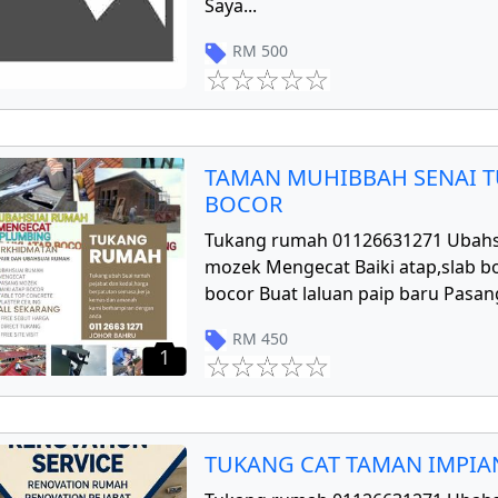
Saya
...
RM
500
TAMAN MUHIBBAH SENAI T
BOCOR
Tukang rumah 01126631271 Ubahs
mozek Mengecat Baiki atap,slab bo
bocor Buat laluan paip baru Pasang
RM
450
1
TUKANG CAT TAMAN IMPIAN