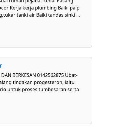
uai rumah pejabat kedai Pasang
cor Kerja kerja plumbing Baiki paip
,tukar tanki air Baiki tandas sinki
...
r
DAN BERKESAN 0142562875 Ubat-
lang tindakan progesteron, iaitu
rio untuk proses tumbesaran serta