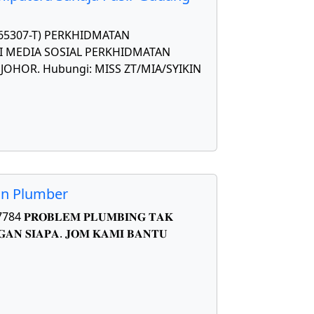
565307-T) PERKHIDMATAN
 MEDIA SOSIAL PERKHIDMATAN
OHOR. Hubungi: MISS ZT/MIA/SYIKIN
on Plumber
𝐑𝐎𝐁𝐋𝐄𝐌 𝐏𝐋𝐔𝐌𝐁𝐈𝐍𝐆 𝐓𝐀𝐊
𝐀𝐍 𝐒𝐈𝐀𝐏𝐀. 𝐉𝐎𝐌 𝐊𝐀𝐌𝐈 𝐁𝐀𝐍𝐓𝐔