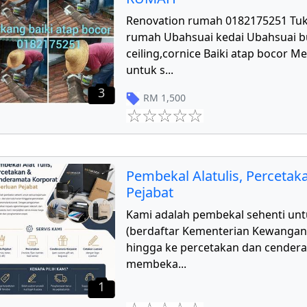
Renovation rumah 0182175251 Tu
rumah Ubahsuai kedai Ubahsuai 
ceiling,cornice Baiki atap bocor 
untuk s
...
3
RM
1,500
Pembekal Alatulis, Perceta
Pejabat
Kami adalah pembekal sehenti unt
(berdaftar Kementerian Kewangan) d
hingga ke percetakan dan cender
membeka
...
1