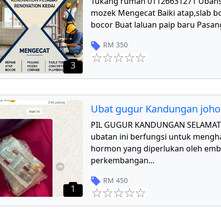
Tukang rumah 01126631271 Ubahs
mozek Mengecat Baiki atap,slab bo
bocor Buat laluan paip baru Pasang
RM
350
3
Ubat gugur Kandungan joho
PIL GUGUR KANDUNGAN SELAMAT 
ubatan ini berfungsi untuk mengha
hormon yang diperlukan oleh emb
perkembangan
...
RM
450
1