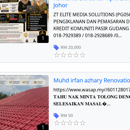
Johor
ZT ELITE MEDIA SOLUTIONS (PG0
PENGIKLANAN DAN PEMASARAN DI
KREDIT KOMUNITI PASIR GUDANG J
018-7929389 / 018-2928689 /0
...
1
RM
20,000
Muhd irfan azhary Renovati
https://www.wasap.my//601128017784 𝐏
𝐓𝐀𝐇𝐔 𝐍𝐀𝐊 𝐌𝐈𝐍𝐓𝐀 𝐓𝐎𝐋𝐎𝐍𝐆 𝐃𝐄𝐍
𝐒𝐄𝐋𝐄𝐒𝐀𝐈𝐊𝐀𝐍 𝐌𝐀𝐒𝐀𝐋
...
RM
50
1