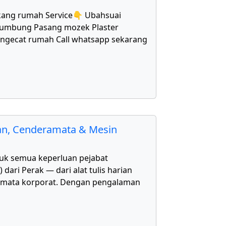
kang rumah Service👇 Ubahsuai
bumbung Pasang mozek Plaster
Mengecat rumah Call whatsapp sekarang
kan, Cenderamata & Mesin
uk semua keperluan pejabat
ari Perak — dari alat tulis harian
amata korporat. Dengan pengalaman