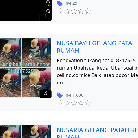
RM
25
1
NUSA BAYU GELANG PATAH
RUMAH
Renovation tukang cat 018217525
rumah Ubahsuai kedai Ubahsuai 
ceiling,cornice Baiki atap bocor 
un
...
3
RM
1,600
NUSARIA GELANG PATAH R
RUMAH