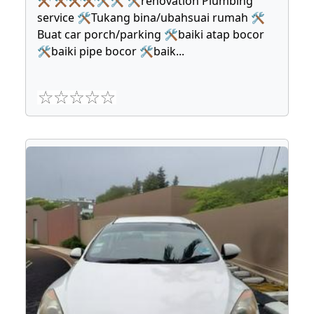
⚒ ⚒⚒⚒🛠🛠 🛠renovation Plumbing
service 🛠Tukang bina/ubahsuai rumah 🛠
Buat car porch/parking 🛠baiki atap bocor
🛠baiki pipe bocor 🛠baik
...