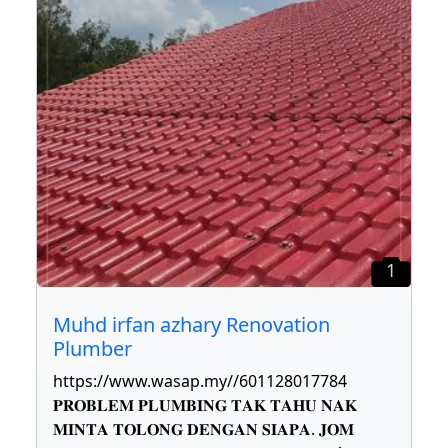
1
Muhd irfan azhary Renovation
Plumber
https://www.wasap.my//601128017784
𝐏𝐑𝐎𝐁𝐋𝐄𝐌 𝐏𝐋𝐔𝐌𝐁𝐈𝐍𝐆 𝐓𝐀𝐊 𝐓𝐀𝐇𝐔 𝐍𝐀𝐊
𝐌𝐈𝐍𝐓𝐀 𝐓𝐎𝐋𝐎𝐍𝐆 𝐃𝐄𝐍𝐆𝐀𝐍 𝐒𝐈𝐀𝐏𝐀. 𝐉𝐎𝐌