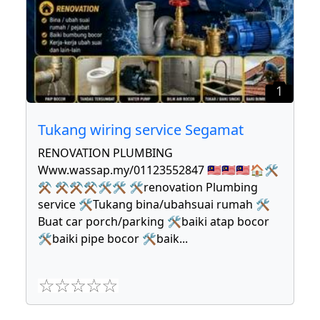
1
Tukang wiring service Segamat
RENOVATION PLUMBING
Www.wassap.my/01123552847 🇲🇾🇲🇾🇲🇾🏠🛠
⚒ ⚒⚒⚒🛠🛠 🛠renovation Plumbing
service 🛠Tukang bina/ubahsuai rumah 🛠
Buat car porch/parking 🛠baiki atap bocor
🛠baiki pipe bocor 🛠baik
...