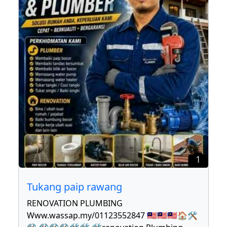
1
Tukang paip rawang
RENOVATION PLUMBING
Www.wassap.my/01123552847 🇲🇾🇲🇾🇲🇾🏠🛠