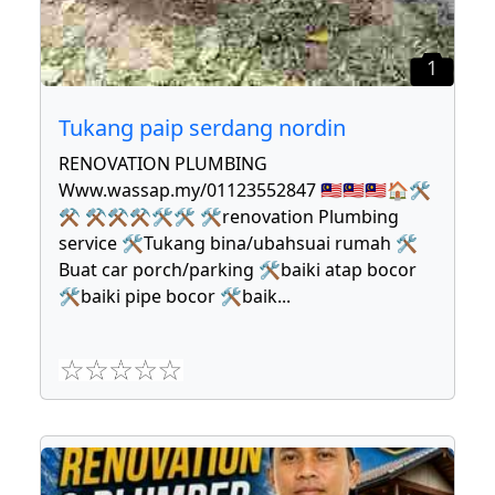
1
Tukang paip serdang nordin
RENOVATION PLUMBING
Www.wassap.my/01123552847 🇲🇾🇲🇾🇲🇾🏠🛠
⚒ ⚒⚒⚒🛠🛠 🛠renovation Plumbing
service 🛠Tukang bina/ubahsuai rumah 🛠
Buat car porch/parking 🛠baiki atap bocor
🛠baiki pipe bocor 🛠baik
...