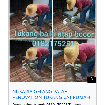
3
NUSARIA GELANG PATAH
RENOVATION TUKANG CAT RUMAH
Renovation rumah 0182175251 Tukang