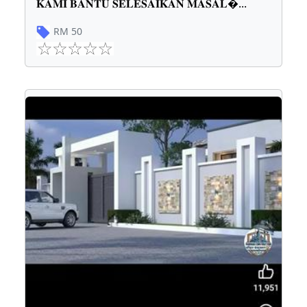
𝐊𝐀𝐌𝐈 𝐁𝐀𝐍𝐓𝐔 𝐒𝐄𝐋𝐄𝐒𝐀𝐈𝐊𝐀𝐍 𝐌𝐀𝐒𝐀𝐋
...
RM
50