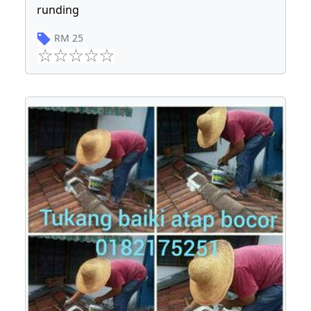
runding
RM
25