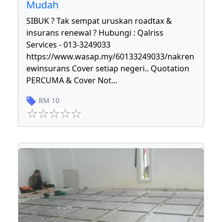
Mudah
SIBUK ? Tak sempat uruskan roadtax &
insurans renewal ? Hubungi : Qalriss
Services - 013-3249033
https://www.wasap.my/60133249033/nakren
ewinsurans Cover setiap negeri.. Quotation
PERCUMA & Cover Not
...
RM
10