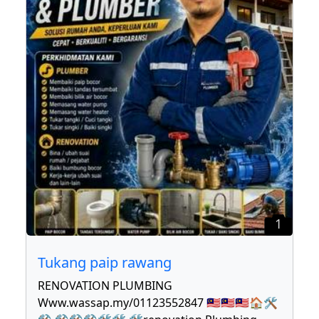
1
Tukang paip rawang
RENOVATION PLUMBING
Www.wassap.my/01123552847 🇲🇾🇲🇾🇲🇾🏠🛠