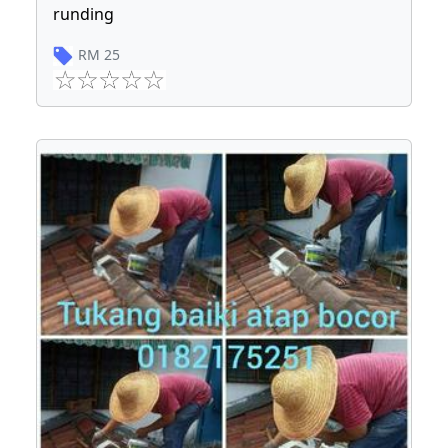
runding
RM
25