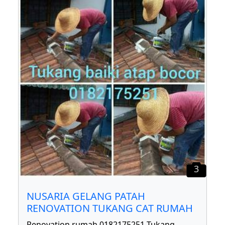
3
NUSARIA GELANG PATAH
RENOVATION TUKANG CAT RUMAH
Renovation rumah 0182175251 Tukang