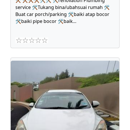
⚒ ⚒⚒⚒🛠🛠 🛠renovation Plumbing
service 🛠Tukang bina/ubahsuai rumah 🛠
Buat car porch/parking 🛠baiki atap bocor
🛠baiki pipe bocor 🛠baik
...