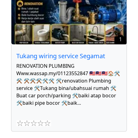
1
Tukang wiring service Segamat
RENOVATION PLUMBING
Www.wassap.my/01123552847 🇲🇾🇲🇾🇲🇾🏠🛠
⚒ ⚒⚒⚒🛠🛠 🛠renovation Plumbing
service 🛠Tukang bina/ubahsuai rumah 🛠
Buat car porch/parking 🛠baiki atap bocor
🛠baiki pipe bocor 🛠baik
...