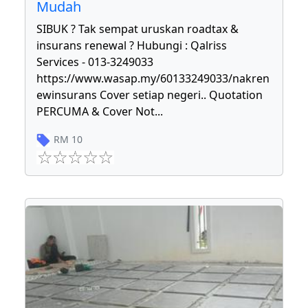
Mudah
SIBUK ? Tak sempat uruskan roadtax &
insurans renewal ? Hubungi : Qalriss
Services - 013-3249033
https://www.wasap.my/60133249033/nakren
ewinsurans Cover setiap negeri.. Quotation
PERCUMA & Cover Not
...
RM
10