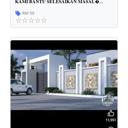
𝐊𝐀𝐌𝐈 𝐁𝐀𝐍𝐓𝐔 𝐒𝐄𝐋𝐄𝐒𝐀𝐈𝐊𝐀𝐍 𝐌𝐀𝐒𝐀𝐋
...
RM
50