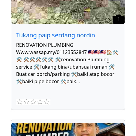
1
Tukang paip serdang nordin
RENOVATION PLUMBING
Www.wassap.my/01123552847 🇲🇾🇲🇾🇲🇾🏠🛠
⚒ ⚒⚒⚒🛠🛠 🛠renovation Plumbing
service 🛠Tukang bina/ubahsuai rumah 🛠
Buat car porch/parking 🛠baiki atap bocor
🛠baiki pipe bocor 🛠baik
...