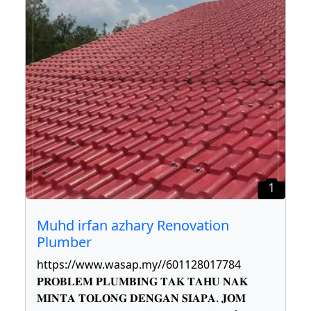
1
Muhd irfan azhary Renovation
Plumber
https://www.wasap.my//601128017784
𝐏𝐑𝐎𝐁𝐋𝐄𝐌 𝐏𝐋𝐔𝐌𝐁𝐈𝐍𝐆 𝐓𝐀𝐊 𝐓𝐀𝐇𝐔 𝐍𝐀𝐊
𝐌𝐈𝐍𝐓𝐀 𝐓𝐎𝐋𝐎𝐍𝐆 𝐃𝐄𝐍𝐆𝐀𝐍 𝐒𝐈𝐀𝐏𝐀. 𝐉𝐎𝐌