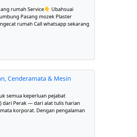
kang rumah Service👇 Ubahsuai
bumbung Pasang mozek Plaster
Mengecat rumah Call whatsapp sekarang
kan, Cenderamata & Mesin
uk semua keperluan pejabat
ari Perak — dari alat tulis harian
amata korporat. Dengan pengalaman