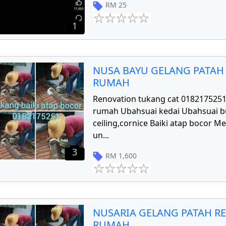
RM
25
1
NUSA BAYU GELANG PATAH
RUMAH
Renovation tukang cat 018217525
rumah Ubahsuai kedai Ubahsuai 
ceiling,cornice Baiki atap bocor 
un
...
3
RM
1,600
NUSARIA GELANG PATAH R
RUMAH