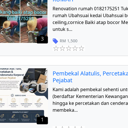
Renovation rumah 0182175251 Tu
rumah Ubahsuai kedai Ubahsuai 
ceiling,cornice Baiki atap bocor 
untuk s
...
3
RM
1,500
Pembekal Alatulis, Perceta
Pejabat
Kami adalah pembekal sehenti unt
(berdaftar Kementerian Kewangan) d
hingga ke percetakan dan cender
membeka
...
1