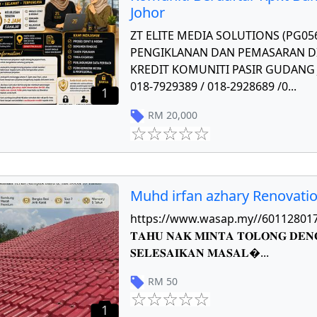
Johor
ZT ELITE MEDIA SOLUTIONS (PG0
PENGIKLANAN DAN PEMASARAN DI
KREDIT KOMUNITI PASIR GUDANG J
018-7929389 / 018-2928689 /0
...
1
RM
20,000
Muhd irfan azhary Renovati
https://www.wasap.my//601128017784 𝐏
𝐓𝐀𝐇𝐔 𝐍𝐀𝐊 𝐌𝐈𝐍𝐓𝐀 𝐓𝐎𝐋𝐎𝐍𝐆 𝐃𝐄𝐍
𝐒𝐄𝐋𝐄𝐒𝐀𝐈𝐊𝐀𝐍 𝐌𝐀𝐒𝐀𝐋
...
RM
50
1