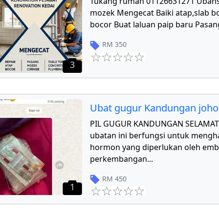
Tukang rumah 01126631271 Ubahs
mozek Mengecat Baiki atap,slab bo
bocor Buat laluan paip baru Pasang
RM
350
3
Ubat gugur Kandungan joho
PIL GUGUR KANDUNGAN SELAMAT 
ubatan ini berfungsi untuk mengha
hormon yang diperlukan oleh emb
perkembangan
...
RM
450
1