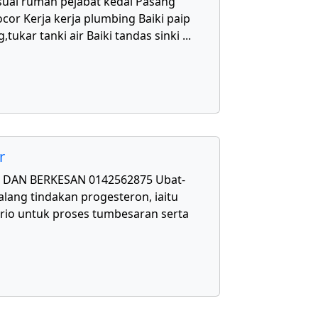
uai rumah pejabat kedai Pasang
cor Kerja kerja plumbing Baiki paip
,tukar tanki air Baiki tandas sinki
...
r
DAN BERKESAN 0142562875 Ubat-
lang tindakan progesteron, iaitu
rio untuk proses tumbesaran serta