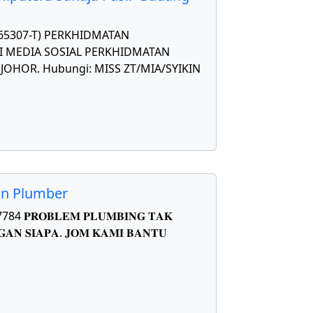
565307-T) PERKHIDMATAN
 MEDIA SOSIAL PERKHIDMATAN
OHOR. Hubungi: MISS ZT/MIA/SYIKIN
on Plumber
𝐑𝐎𝐁𝐋𝐄𝐌 𝐏𝐋𝐔𝐌𝐁𝐈𝐍𝐆 𝐓𝐀𝐊
𝐀𝐍 𝐒𝐈𝐀𝐏𝐀. 𝐉𝐎𝐌 𝐊𝐀𝐌𝐈 𝐁𝐀𝐍𝐓𝐔