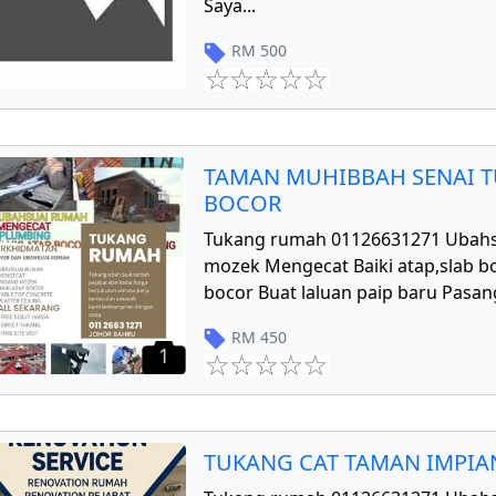
Saya
...
RM
500
TAMAN MUHIBBAH SENAI T
BOCOR
Tukang rumah 01126631271 Ubahs
mozek Mengecat Baiki atap,slab bo
bocor Buat laluan paip baru Pasang
RM
450
1
TUKANG CAT TAMAN IMPIAN