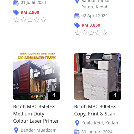
Bandar Tunku
01 Julai 2024
Puteri
,
Kedah
RM
2,900
02 April 2024
RM
3,850
4
4
Ricoh MPC 3504EX
Ricoh MPC 3004EX
Medium-Duty
Copy, Print & Scan
Colour Laser Printer
Kuala Ketil
,
Kedah
Bandar Muadzam
30 Januari 2024