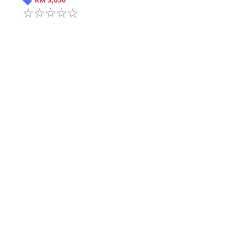
Sebelum
1
Seterus
Buat iklan percuma
Buka stor percuma
Senarai stor
Log masuk