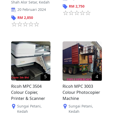
Shah Alor Setar
,
Kedah
RM
2,750
20 Februari 2024
RM
2,850
5
4
Ricoh MPC 3504
Ricoh MPC 3003
Colour Copier,
Colour Photocopier
Printer & Scanner
Machine
Sungai Petani
,
Sungai Petani
,
Kedah
Kedah