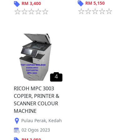
RM
5,150
RM
3,400
4
RICOH MPC 3003
COPIER, PRINTER &
SCANNER COLOUR
MACHINE
Pulau Perak
,
Kedah
02 Ogos 2023
RM
3,050