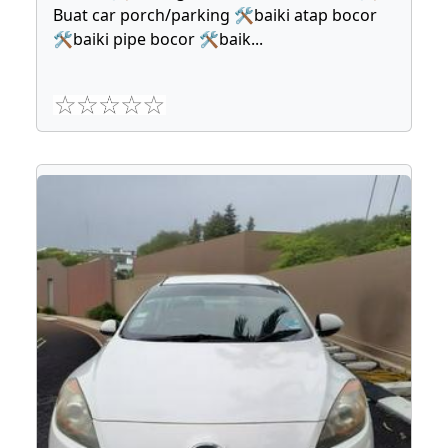
Buat car porch/parking 🛠baiki atap bocor
🛠baiki pipe bocor 🛠baik
...