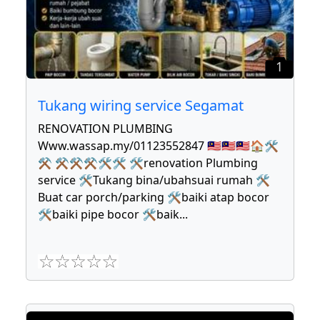
1
Tukang wiring service Segamat
RENOVATION PLUMBING
Www.wassap.my/01123552847 🇲🇾🇲🇾🇲🇾🏠🛠
⚒ ⚒⚒⚒🛠🛠 🛠renovation Plumbing
service 🛠Tukang bina/ubahsuai rumah 🛠
Buat car porch/parking 🛠baiki atap bocor
🛠baiki pipe bocor 🛠baik
...