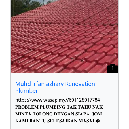
1
Muhd irfan azhary Renovation
Plumber
https://www.wasap.my//601128017784
𝐏𝐑𝐎𝐁𝐋𝐄𝐌 𝐏𝐋𝐔𝐌𝐁𝐈𝐍𝐆 𝐓𝐀𝐊 𝐓𝐀𝐇𝐔 𝐍𝐀𝐊
𝐌𝐈𝐍𝐓𝐀 𝐓𝐎𝐋𝐎𝐍𝐆 𝐃𝐄𝐍𝐆𝐀𝐍 𝐒𝐈𝐀𝐏𝐀. 𝐉𝐎𝐌
𝐊𝐀𝐌𝐈 𝐁𝐀𝐍𝐓𝐔 𝐒𝐄𝐋𝐄𝐒𝐀𝐈𝐊𝐀𝐍 𝐌𝐀𝐒𝐀𝐋
...