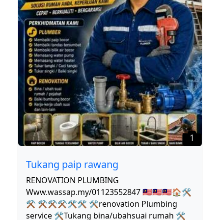
1
Tukang paip rawang
RENOVATION PLUMBING
Www.wassap.my/01123552847 🇲🇾🇲🇾🇲🇾🏠🛠
⚒ ⚒⚒⚒🛠🛠 🛠renovation Plumbing
service 🛠Tukang bina/ubahsuai rumah 🛠