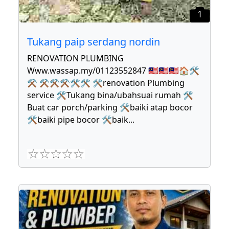
1
Tukang paip serdang nordin
RENOVATION PLUMBING
Www.wassap.my/01123552847 🇲🇾🇲🇾🇲🇾🏠🛠
⚒ ⚒⚒⚒🛠🛠 🛠renovation Plumbing
service 🛠Tukang bina/ubahsuai rumah 🛠
Buat car porch/parking 🛠baiki atap bocor
🛠baiki pipe bocor 🛠baik
...