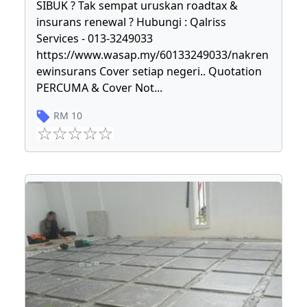
SIBUK ? Tak sempat uruskan roadtax &
insurans renewal ? Hubungi : Qalriss
Services - 013-3249033
https://www.wasap.my/60133249033/nakren
ewinsurans Cover setiap negeri.. Quotation
PERCUMA & Cover Not
...
RM
10