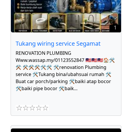
1
Tukang wiring service Segamat
RENOVATION PLUMBING
Www.wassap.my/01123552847 🇲🇾🇲🇾🇲🇾🏠🛠
⚒ ⚒⚒⚒🛠🛠 🛠renovation Plumbing
service 🛠Tukang bina/ubahsuai rumah 🛠
Buat car porch/parking 🛠baiki atap bocor
🛠baiki pipe bocor 🛠baik
...