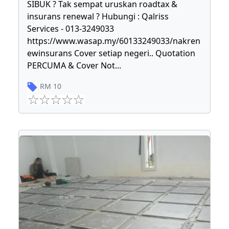
SIBUK ? Tak sempat uruskan roadtax &
insurans renewal ? Hubungi : Qalriss
Services - 013-3249033
https://www.wasap.my/60133249033/nakren
ewinsurans Cover setiap negeri.. Quotation
PERCUMA & Cover Not
...
RM
10