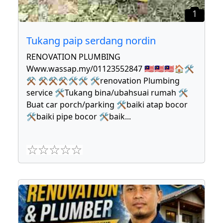
1
Tukang paip serdang nordin
RENOVATION PLUMBING
Www.wassap.my/01123552847 🇲🇾🇲🇾🇲🇾🏠🛠
⚒ ⚒⚒⚒🛠🛠 🛠renovation Plumbing
service 🛠Tukang bina/ubahsuai rumah 🛠
Buat car porch/parking 🛠baiki atap bocor
🛠baiki pipe bocor 🛠baik
...