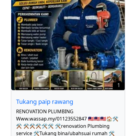
1
Tukang paip rawang
RENOVATION PLUMBING
Www.wassap.my/01123552847 🇲🇾🇲🇾🇲🇾🏠🛠
⚒ ⚒⚒⚒🛠🛠 🛠renovation Plumbing
service 🛠Tukang bina/ubahsuai rumah 🛠