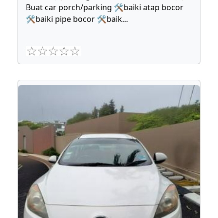
Buat car porch/parking 🛠baiki atap bocor
🛠baiki pipe bocor 🛠baik
...