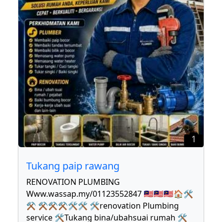
1
Tukang paip rawang
RENOVATION PLUMBING
Www.wassap.my/01123552847 🇲🇾🇲🇾🇲🇾🏠🛠
⚒ ⚒⚒⚒🛠🛠 🛠renovation Plumbing
service 🛠Tukang bina/ubahsuai rumah 🛠