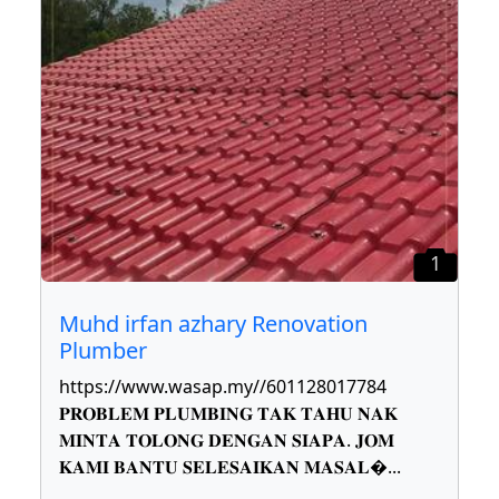
1
Muhd irfan azhary Renovation
Plumber
https://www.wasap.my//601128017784
𝐏𝐑𝐎𝐁𝐋𝐄𝐌 𝐏𝐋𝐔𝐌𝐁𝐈𝐍𝐆 𝐓𝐀𝐊 𝐓𝐀𝐇𝐔 𝐍𝐀𝐊
𝐌𝐈𝐍𝐓𝐀 𝐓𝐎𝐋𝐎𝐍𝐆 𝐃𝐄𝐍𝐆𝐀𝐍 𝐒𝐈𝐀𝐏𝐀. 𝐉𝐎𝐌
𝐊𝐀𝐌𝐈 𝐁𝐀𝐍𝐓𝐔 𝐒𝐄𝐋𝐄𝐒𝐀𝐈𝐊𝐀𝐍 𝐌𝐀𝐒𝐀𝐋
...