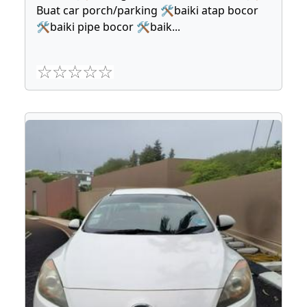
Buat car porch/parking 🛠baiki atap bocor
🛠baiki pipe bocor 🛠baik
...