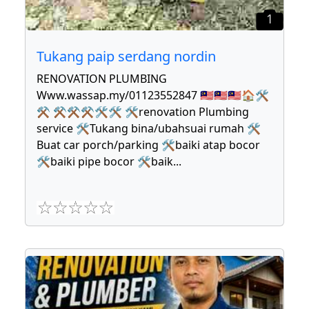
1
Tukang paip serdang nordin
RENOVATION PLUMBING
Www.wassap.my/01123552847 🇲🇾🇲🇾🇲🇾🏠🛠
⚒ ⚒⚒⚒🛠🛠 🛠renovation Plumbing
service 🛠Tukang bina/ubahsuai rumah 🛠
Buat car porch/parking 🛠baiki atap bocor
🛠baiki pipe bocor 🛠baik
...