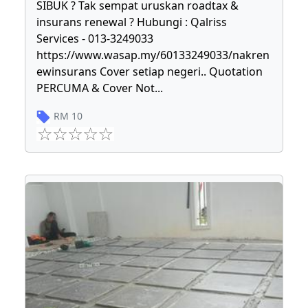
SIBUK ? Tak sempat uruskan roadtax &
insurans renewal ? Hubungi : Qalriss
Services - 013-3249033
https://www.wasap.my/60133249033/nakren
ewinsurans Cover setiap negeri.. Quotation
PERCUMA & Cover Not
...
RM
10