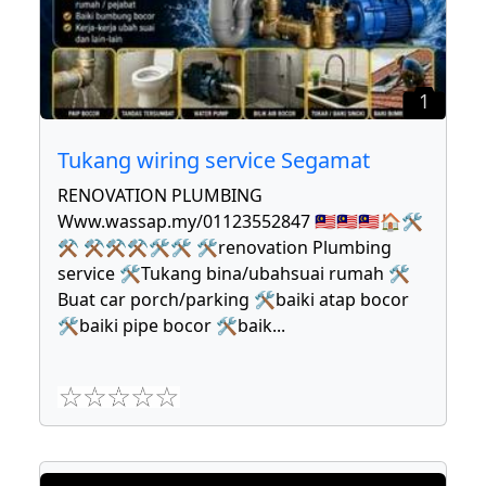
1
Tukang wiring service Segamat
RENOVATION PLUMBING
Www.wassap.my/01123552847 🇲🇾🇲🇾🇲🇾🏠🛠
⚒ ⚒⚒⚒🛠🛠 🛠renovation Plumbing
service 🛠Tukang bina/ubahsuai rumah 🛠
Buat car porch/parking 🛠baiki atap bocor
🛠baiki pipe bocor 🛠baik
...