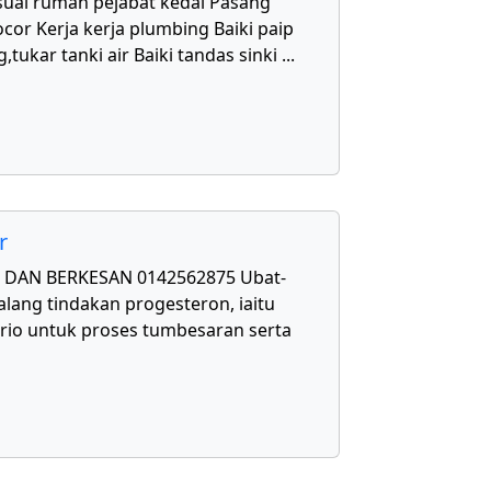
uai rumah pejabat kedai Pasang
cor Kerja kerja plumbing Baiki paip
,tukar tanki air Baiki tandas sinki
...
r
DAN BERKESAN 0142562875 Ubat-
lang tindakan progesteron, iaitu
rio untuk proses tumbesaran serta