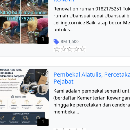
Renovation rumah 0182175251 Tu
rumah Ubahsuai kedai Ubahsuai 
ceiling,cornice Baiki atap bocor 
untuk s
...
3
RM
1,500
Pembekal Alatulis, Perceta
Pejabat
Kami adalah pembekal sehenti unt
(berdaftar Kementerian Kewangan) d
hingga ke percetakan dan cender
membeka
...
1