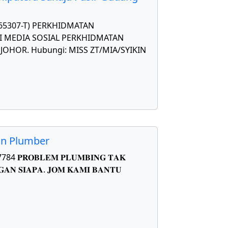
565307-T) PERKHIDMATAN
 MEDIA SOSIAL PERKHIDMATAN
OHOR. Hubungi: MISS ZT/MIA/SYIKIN
on Plumber
𝐑𝐎𝐁𝐋𝐄𝐌 𝐏𝐋𝐔𝐌𝐁𝐈𝐍𝐆 𝐓𝐀𝐊
𝐀𝐍 𝐒𝐈𝐀𝐏𝐀. 𝐉𝐎𝐌 𝐊𝐀𝐌𝐈 𝐁𝐀𝐍𝐓𝐔