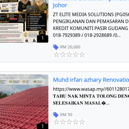
Johor
ZT ELITE MEDIA SOLUTIONS (PG0
PENGIKLANAN DAN PEMASARAN DI
KREDIT KOMUNITI PASIR GUDANG J
018-7929389 / 018-2928689 /0
...
1
RM
20,000
Muhd irfan azhary Renovati
https://www.wasap.my//601128017784 𝐏
𝐓𝐀𝐇𝐔 𝐍𝐀𝐊 𝐌𝐈𝐍𝐓𝐀 𝐓𝐎𝐋𝐎𝐍𝐆 𝐃𝐄𝐍
𝐒𝐄𝐋𝐄𝐒𝐀𝐈𝐊𝐀𝐍 𝐌𝐀𝐒𝐀𝐋
...
RM
50
1