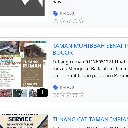
Saya
...
RM
500
TAMAN MUHIBBAH SENAI T
BOCOR
Tukang rumah 01126631271 Ubahs
mozek Mengecat Baiki atap,slab bo
bocor Buat laluan paip baru Pasang
RM
450
1
TUKANG CAT TAMAN IMPIAN