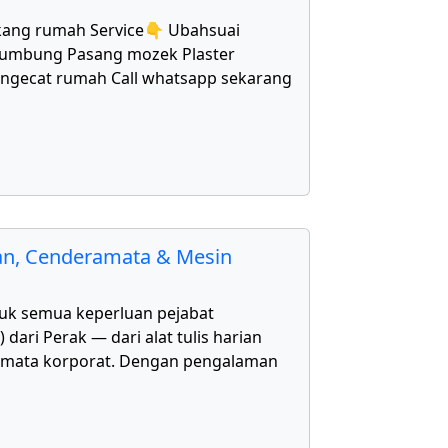
kang rumah Service👇 Ubahsuai
bumbung Pasang mozek Plaster
Mengecat rumah Call whatsapp sekarang
kan, Cenderamata & Mesin
uk semua keperluan pejabat
ari Perak — dari alat tulis harian
amata korporat. Dengan pengalaman