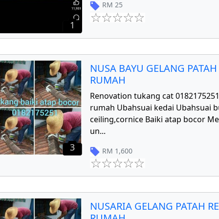
RM
25
1
NUSA BAYU GELANG PATAH
RUMAH
Renovation tukang cat 018217525
rumah Ubahsuai kedai Ubahsuai 
ceiling,cornice Baiki atap bocor 
un
...
3
RM
1,600
NUSARIA GELANG PATAH R
RUMAH