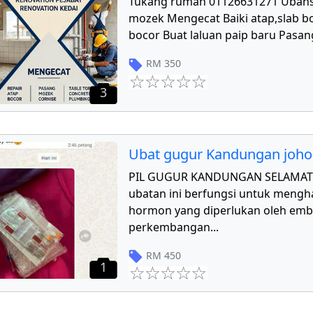
Tukang rumah 01126631271 Ubahs
mozek Mengecat Baiki atap,slab bo
bocor Buat laluan paip baru Pasang
RM
350
3
Ubat gugur Kandungan joho
PIL GUGUR KANDUNGAN SELAMAT 
ubatan ini berfungsi untuk mengha
hormon yang diperlukan oleh emb
perkembangan
...
RM
450
1