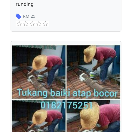
runding
RM
25