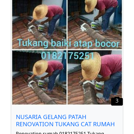
3
NUSARIA GELANG PATAH
RENOVATION TUKANG CAT RUMAH
Renovation rumah 0182175251 Tukang