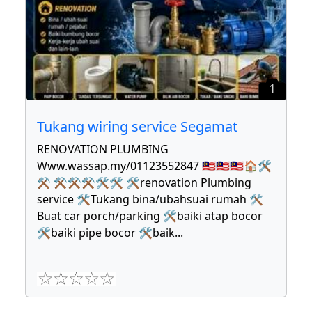
1
Tukang wiring service Segamat
RENOVATION PLUMBING
Www.wassap.my/01123552847 🇲🇾🇲🇾🇲🇾🏠🛠
⚒ ⚒⚒⚒🛠🛠 🛠renovation Plumbing
service 🛠Tukang bina/ubahsuai rumah 🛠
Buat car porch/parking 🛠baiki atap bocor
🛠baiki pipe bocor 🛠baik
...