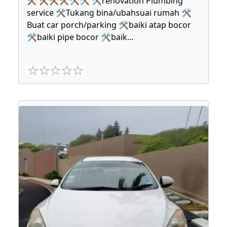
⚒ ⚒⚒⚒🛠🛠 🛠renovation Plumbing
service 🛠Tukang bina/ubahsuai rumah 🛠
Buat car porch/parking 🛠baiki atap bocor
🛠baiki pipe bocor 🛠baik
...