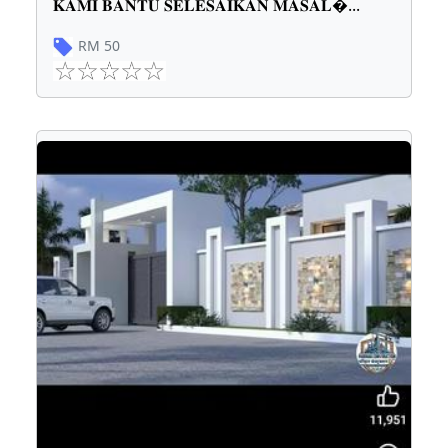
𝐊𝐀𝐌𝐈 𝐁𝐀𝐍𝐓𝐔 𝐒𝐄𝐋𝐄𝐒𝐀𝐈𝐊𝐀𝐍 𝐌𝐀𝐒𝐀𝐋
...
RM
50