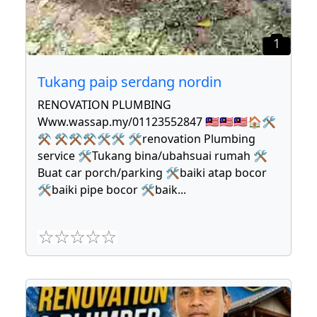
1
Tukang paip serdang nordin
RENOVATION PLUMBING
Www.wassap.my/01123552847 🇲🇾🇲🇾🇲🇾🏠🛠
⚒ ⚒⚒⚒🛠🛠 🛠renovation Plumbing
service 🛠Tukang bina/ubahsuai rumah 🛠
Buat car porch/parking 🛠baiki atap bocor
🛠baiki pipe bocor 🛠baik
...