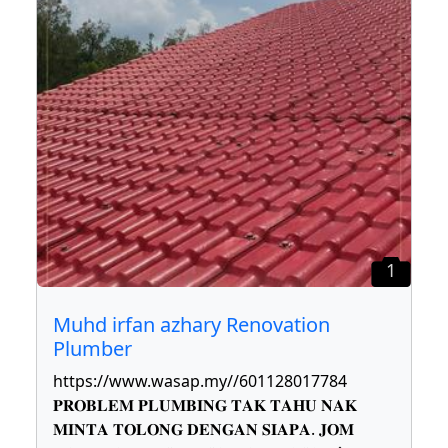
1
Muhd irfan azhary Renovation
Plumber
https://www.wasap.my//601128017784
𝐏𝐑𝐎𝐁𝐋𝐄𝐌 𝐏𝐋𝐔𝐌𝐁𝐈𝐍𝐆 𝐓𝐀𝐊 𝐓𝐀𝐇𝐔 𝐍𝐀𝐊
𝐌𝐈𝐍𝐓𝐀 𝐓𝐎𝐋𝐎𝐍𝐆 𝐃𝐄𝐍𝐆𝐀𝐍 𝐒𝐈𝐀𝐏𝐀. 𝐉𝐎𝐌