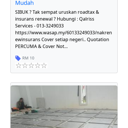
Mudah
SIBUK ? Tak sempat uruskan roadtax &
insurans renewal ? Hubungi : Qalriss
Services - 013-3249033
https://www.wasap.my/60133249033/nakren
ewinsurans Cover setiap negeri.. Quotation
PERCUMA & Cover Not
...
RM
10