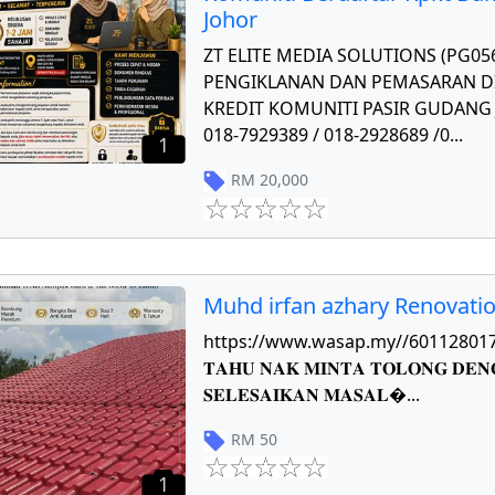
Johor
ZT ELITE MEDIA SOLUTIONS (PG0
PENGIKLANAN DAN PEMASARAN DI
KREDIT KOMUNITI PASIR GUDANG J
018-7929389 / 018-2928689 /0
...
1
RM
20,000
Muhd irfan azhary Renovati
https://www.wasap.my//601128017784 𝐏
𝐓𝐀𝐇𝐔 𝐍𝐀𝐊 𝐌𝐈𝐍𝐓𝐀 𝐓𝐎𝐋𝐎𝐍𝐆 𝐃𝐄𝐍
𝐒𝐄𝐋𝐄𝐒𝐀𝐈𝐊𝐀𝐍 𝐌𝐀𝐒𝐀𝐋
...
RM
50
1