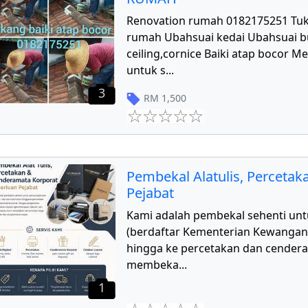
Renovation rumah 0182175251 Tu
rumah Ubahsuai kedai Ubahsuai 
ceiling,cornice Baiki atap bocor 
untuk s
...
3
RM
1,500
Pembekal Alatulis, Perceta
Pejabat
Kami adalah pembekal sehenti unt
(berdaftar Kementerian Kewangan) d
hingga ke percetakan dan cender
membeka
...
1