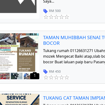
Saya
...
RM
500
TAMAN MUHIBBAH SENAI T
BOCOR
Tukang rumah 01126631271 Ubahs
mozek Mengecat Baiki atap,slab bo
bocor Buat laluan paip baru Pasang
RM
450
1
TUKANG CAT TAMAN IMPIAN