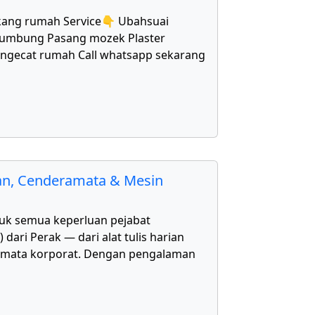
kang rumah Service👇 Ubahsuai
bumbung Pasang mozek Plaster
Mengecat rumah Call whatsapp sekarang
kan, Cenderamata & Mesin
uk semua keperluan pejabat
ari Perak — dari alat tulis harian
amata korporat. Dengan pengalaman