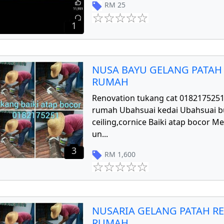
RM
25
1
NUSA BAYU GELANG PATAH
RUMAH
Renovation tukang cat 018217525
rumah Ubahsuai kedai Ubahsuai 
ceiling,cornice Baiki atap bocor 
un
...
3
RM
1,600
NUSARIA GELANG PATAH R
RUMAH