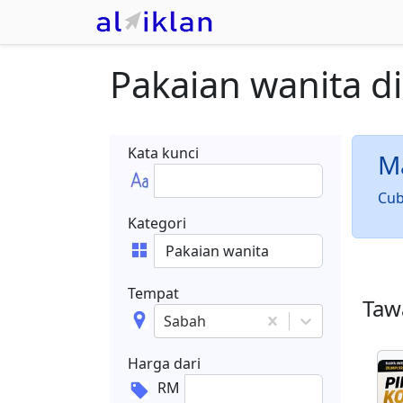
Pakaian wanita
d
Kata kunci
Ma
Cub
Kategori
Tempat
Tawa
Sabah
Harga dari
RM