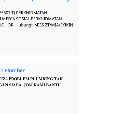
565307-T) PERKHIDMATAN
 MEDIA SOSIAL PERKHIDMATAN
OHOR. Hubungi: MISS ZT/MIA/SYIKIN
on Plumber
𝐑𝐎𝐁𝐋𝐄𝐌 𝐏𝐋𝐔𝐌𝐁𝐈𝐍𝐆 𝐓𝐀𝐊
𝐀𝐍 𝐒𝐈𝐀𝐏𝐀. 𝐉𝐎𝐌 𝐊𝐀𝐌𝐈 𝐁𝐀𝐍𝐓𝐔