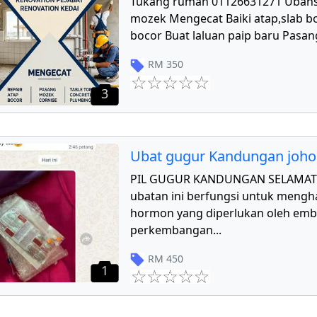
Tukang rumah 01126631271 Ubahs
mozek Mengecat Baiki atap,slab bo
bocor Buat laluan paip baru Pasang
RM
350
3
Ubat gugur Kandungan joho
PIL GUGUR KANDUNGAN SELAMAT 
ubatan ini berfungsi untuk mengha
hormon yang diperlukan oleh emb
perkembangan
...
RM
450
1