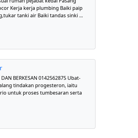
uai rumah pejabat kedai Pasang
cor Kerja kerja plumbing Baiki paip
,tukar tanki air Baiki tandas sinki
...
r
DAN BERKESAN 0142562875 Ubat-
lang tindakan progesteron, iaitu
rio untuk proses tumbesaran serta