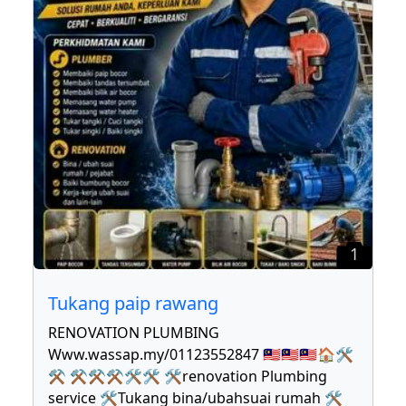
1
Tukang paip rawang
RENOVATION PLUMBING
Www.wassap.my/01123552847 🇲🇾🇲🇾🇲🇾🏠🛠
⚒ ⚒⚒⚒🛠🛠 🛠renovation Plumbing
service 🛠Tukang bina/ubahsuai rumah 🛠