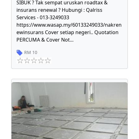
SIBUK ? Tak sempat uruskan roadtax &
insurans renewal ? Hubungi : Qalriss
Services - 013-3249033
https://www.wasap.my/60133249033/nakren
ewinsurans Cover setiap negeri.. Quotation
PERCUMA & Cover Not
...
RM
10