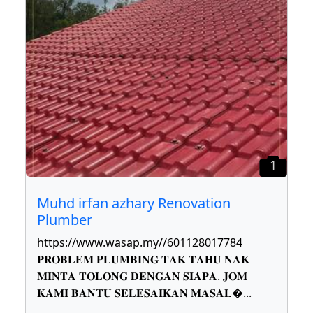
1
Muhd irfan azhary Renovation
Plumber
https://www.wasap.my//601128017784
𝐏𝐑𝐎𝐁𝐋𝐄𝐌 𝐏𝐋𝐔𝐌𝐁𝐈𝐍𝐆 𝐓𝐀𝐊 𝐓𝐀𝐇𝐔 𝐍𝐀𝐊
𝐌𝐈𝐍𝐓𝐀 𝐓𝐎𝐋𝐎𝐍𝐆 𝐃𝐄𝐍𝐆𝐀𝐍 𝐒𝐈𝐀𝐏𝐀. 𝐉𝐎𝐌
𝐊𝐀𝐌𝐈 𝐁𝐀𝐍𝐓𝐔 𝐒𝐄𝐋𝐄𝐒𝐀𝐈𝐊𝐀𝐍 𝐌𝐀𝐒𝐀𝐋
...