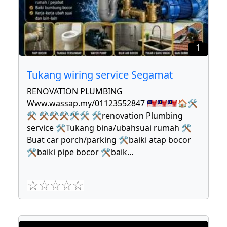
1
Tukang wiring service Segamat
RENOVATION PLUMBING
Www.wassap.my/01123552847 🇲🇾🇲🇾🇲🇾🏠🛠
⚒ ⚒⚒⚒🛠🛠 🛠renovation Plumbing
service 🛠Tukang bina/ubahsuai rumah 🛠
Buat car porch/parking 🛠baiki atap bocor
🛠baiki pipe bocor 🛠baik
...