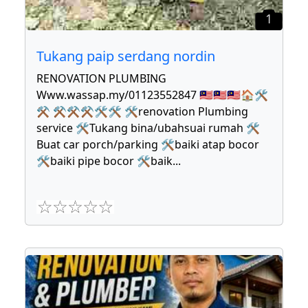
1
Tukang paip serdang nordin
RENOVATION PLUMBING
Www.wassap.my/01123552847 🇲🇾🇲🇾🇲🇾🏠🛠
⚒ ⚒⚒⚒🛠🛠 🛠renovation Plumbing
service 🛠Tukang bina/ubahsuai rumah 🛠
Buat car porch/parking 🛠baiki atap bocor
🛠baiki pipe bocor 🛠baik
...