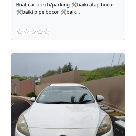
Buat car porch/parking 🛠baiki atap bocor
🛠baiki pipe bocor 🛠baik
...