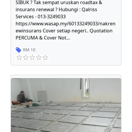
SIBUK ? Tak sempat uruskan roadtax &
insurans renewal ? Hubungi : Qalriss
Services - 013-3249033
https://www.wasap.my/60133249033/nakren
ewinsurans Cover setiap negeri.. Quotation
PERCUMA & Cover Not
...
RM
10