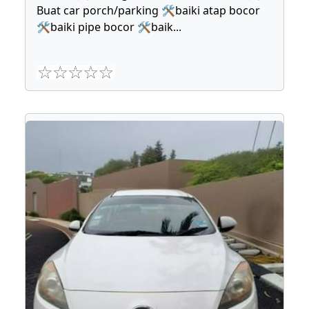
Buat car porch/parking 🛠baiki atap bocor
🛠baiki pipe bocor 🛠baik
...