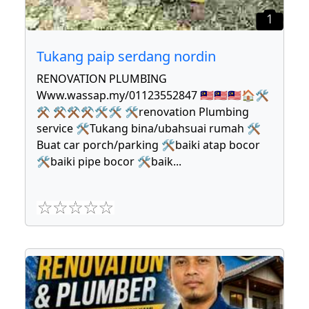
1
Tukang paip serdang nordin
RENOVATION PLUMBING
Www.wassap.my/01123552847 🇲🇾🇲🇾🇲🇾🏠🛠
⚒ ⚒⚒⚒🛠🛠 🛠renovation Plumbing
service 🛠Tukang bina/ubahsuai rumah 🛠
Buat car porch/parking 🛠baiki atap bocor
🛠baiki pipe bocor 🛠baik
...