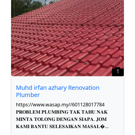
1
Muhd irfan azhary Renovation
Plumber
https://www.wasap.my//601128017784
𝐏𝐑𝐎𝐁𝐋𝐄𝐌 𝐏𝐋𝐔𝐌𝐁𝐈𝐍𝐆 𝐓𝐀𝐊 𝐓𝐀𝐇𝐔 𝐍𝐀𝐊
𝐌𝐈𝐍𝐓𝐀 𝐓𝐎𝐋𝐎𝐍𝐆 𝐃𝐄𝐍𝐆𝐀𝐍 𝐒𝐈𝐀𝐏𝐀. 𝐉𝐎𝐌
𝐊𝐀𝐌𝐈 𝐁𝐀𝐍𝐓𝐔 𝐒𝐄𝐋𝐄𝐒𝐀𝐈𝐊𝐀𝐍 𝐌𝐀𝐒𝐀𝐋
...