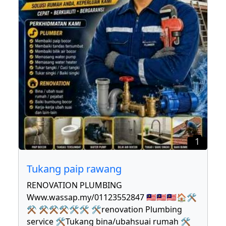
1
Tukang paip rawang
RENOVATION PLUMBING
Www.wassap.my/01123552847 🇲🇾🇲🇾🇲🇾🏠🛠
⚒ ⚒⚒⚒🛠🛠 🛠renovation Plumbing
service 🛠Tukang bina/ubahsuai rumah 🛠