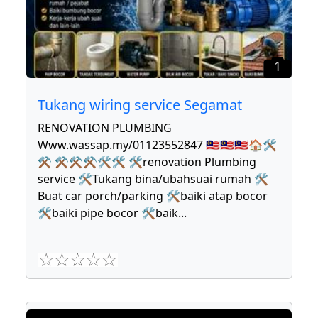
1
Tukang wiring service Segamat
RENOVATION PLUMBING
Www.wassap.my/01123552847 🇲🇾🇲🇾🇲🇾🏠🛠
⚒ ⚒⚒⚒🛠🛠 🛠renovation Plumbing
service 🛠Tukang bina/ubahsuai rumah 🛠
Buat car porch/parking 🛠baiki atap bocor
🛠baiki pipe bocor 🛠baik
...