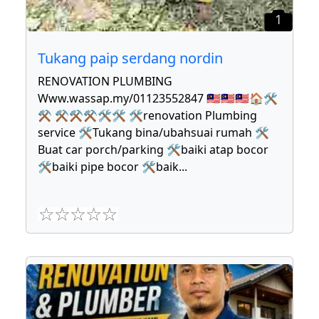
1
Tukang paip serdang nordin
RENOVATION PLUMBING
Www.wassap.my/01123552847 🇲🇾🇲🇾🇲🇾🏠🛠
⚒ ⚒⚒⚒🛠🛠 🛠renovation Plumbing
service 🛠Tukang bina/ubahsuai rumah 🛠
Buat car porch/parking 🛠baiki atap bocor
🛠baiki pipe bocor 🛠baik
...