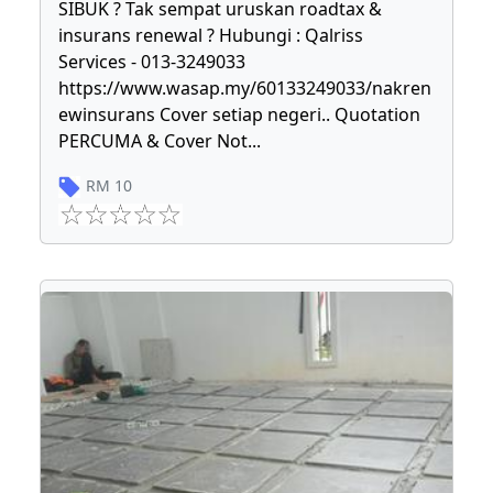
SIBUK ? Tak sempat uruskan roadtax &
insurans renewal ? Hubungi : Qalriss
Services - 013-3249033
https://www.wasap.my/60133249033/nakren
ewinsurans Cover setiap negeri.. Quotation
PERCUMA & Cover Not
...
RM
10