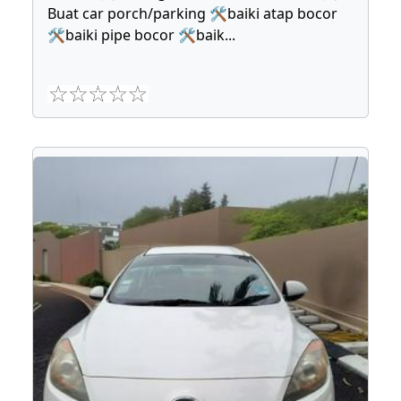
Buat car porch/parking 🛠baiki atap bocor
🛠baiki pipe bocor 🛠baik
...