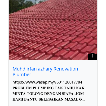
1
Muhd irfan azhary Renovation
Plumber
https://www.wasap.my//601128017784
𝐏𝐑𝐎𝐁𝐋𝐄𝐌 𝐏𝐋𝐔𝐌𝐁𝐈𝐍𝐆 𝐓𝐀𝐊 𝐓𝐀𝐇𝐔 𝐍𝐀𝐊
𝐌𝐈𝐍𝐓𝐀 𝐓𝐎𝐋𝐎𝐍𝐆 𝐃𝐄𝐍𝐆𝐀𝐍 𝐒𝐈𝐀𝐏𝐀. 𝐉𝐎𝐌
𝐊𝐀𝐌𝐈 𝐁𝐀𝐍𝐓𝐔 𝐒𝐄𝐋𝐄𝐒𝐀𝐈𝐊𝐀𝐍 𝐌𝐀𝐒𝐀𝐋
...