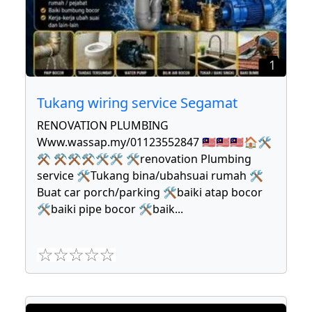
1
Tukang wiring service Segamat
RENOVATION PLUMBING
Www.wassap.my/01123552847 🇲🇾🇲🇾🇲🇾🏠🛠
⚒ ⚒⚒⚒🛠🛠 🛠renovation Plumbing
service 🛠Tukang bina/ubahsuai rumah 🛠
Buat car porch/parking 🛠baiki atap bocor
🛠baiki pipe bocor 🛠baik
...