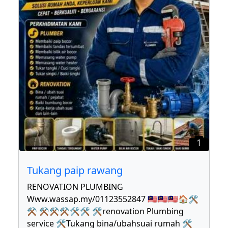
1
Tukang paip rawang
RENOVATION PLUMBING
Www.wassap.my/01123552847 🇲🇾🇲🇾🇲🇾🏠🛠
⚒ ⚒⚒⚒🛠🛠 🛠renovation Plumbing
service 🛠Tukang bina/ubahsuai rumah 🛠