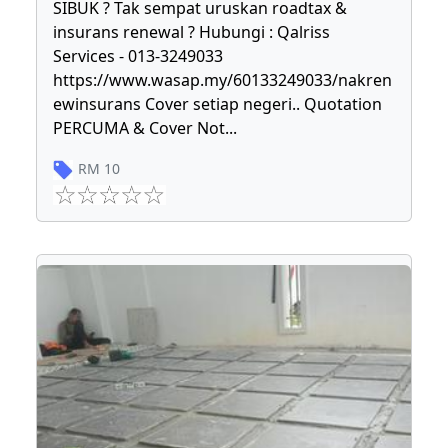
SIBUK ? Tak sempat uruskan roadtax &
insurans renewal ? Hubungi : Qalriss
Services - 013-3249033
https://www.wasap.my/60133249033/nakren
ewinsurans Cover setiap negeri.. Quotation
PERCUMA & Cover Not
...
RM
10