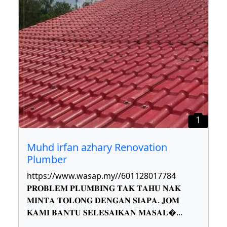
1
Muhd irfan azhary Renovation
Plumber
https://www.wasap.my//601128017784
𝐏𝐑𝐎𝐁𝐋𝐄𝐌 𝐏𝐋𝐔𝐌𝐁𝐈𝐍𝐆 𝐓𝐀𝐊 𝐓𝐀𝐇𝐔 𝐍𝐀𝐊
𝐌𝐈𝐍𝐓𝐀 𝐓𝐎𝐋𝐎𝐍𝐆 𝐃𝐄𝐍𝐆𝐀𝐍 𝐒𝐈𝐀𝐏𝐀. 𝐉𝐎𝐌
𝐊𝐀𝐌𝐈 𝐁𝐀𝐍𝐓𝐔 𝐒𝐄𝐋𝐄𝐒𝐀𝐈𝐊𝐀𝐍 𝐌𝐀𝐒𝐀𝐋
...