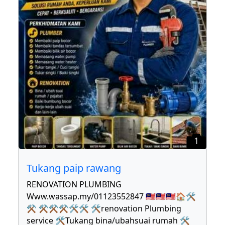
1
Tukang paip rawang
RENOVATION PLUMBING
Www.wassap.my/01123552847 🇲🇾🇲🇾🇲🇾🏠🛠
⚒ ⚒⚒⚒🛠🛠 🛠renovation Plumbing
service 🛠Tukang bina/ubahsuai rumah 🛠