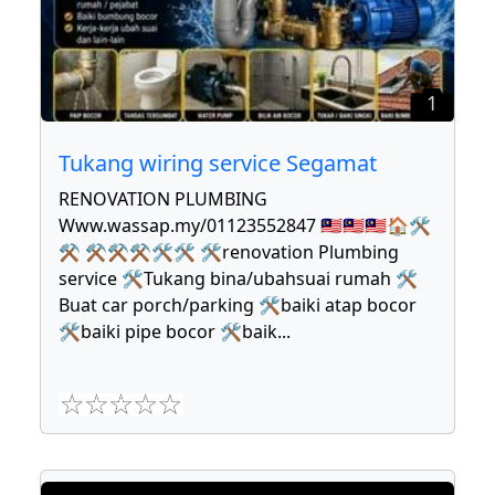
1
Tukang wiring service Segamat
RENOVATION PLUMBING
Www.wassap.my/01123552847 🇲🇾🇲🇾🇲🇾🏠🛠
⚒ ⚒⚒⚒🛠🛠 🛠renovation Plumbing
service 🛠Tukang bina/ubahsuai rumah 🛠
Buat car porch/parking 🛠baiki atap bocor
🛠baiki pipe bocor 🛠baik
...