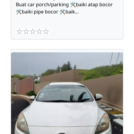
Buat car porch/parking 🛠baiki atap bocor
🛠baiki pipe bocor 🛠baik
...