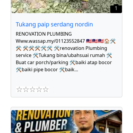
1
Tukang paip serdang nordin
RENOVATION PLUMBING
Www.wassap.my/01123552847 🇲🇾🇲🇾🇲🇾🏠🛠
⚒ ⚒⚒⚒🛠🛠 🛠renovation Plumbing
service 🛠Tukang bina/ubahsuai rumah 🛠
Buat car porch/parking 🛠baiki atap bocor
🛠baiki pipe bocor 🛠baik
...