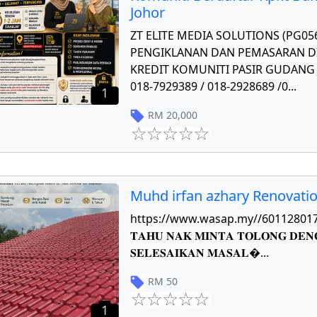
Johor
ZT ELITE MEDIA SOLUTIONS (PG0
PENGIKLANAN DAN PEMASARAN DI
KREDIT KOMUNITI PASIR GUDANG J
018-7929389 / 018-2928689 /0
...
1
RM
20,000
Muhd irfan azhary Renovati
https://www.wasap.my//601128017784 𝐏
𝐓𝐀𝐇𝐔 𝐍𝐀𝐊 𝐌𝐈𝐍𝐓𝐀 𝐓𝐎𝐋𝐎𝐍𝐆 𝐃𝐄𝐍
𝐒𝐄𝐋𝐄𝐒𝐀𝐈𝐊𝐀𝐍 𝐌𝐀𝐒𝐀𝐋
...
RM
50
1