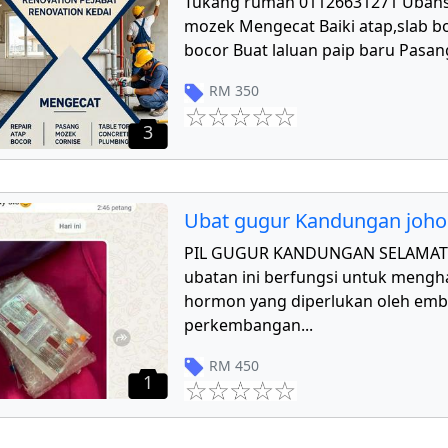
Tukang rumah 01126631271 Ubahs
mozek Mengecat Baiki atap,slab bo
bocor Buat laluan paip baru Pasang
RM
350
3
Ubat gugur Kandungan joho
PIL GUGUR KANDUNGAN SELAMAT 
ubatan ini berfungsi untuk mengha
hormon yang diperlukan oleh emb
perkembangan
...
RM
450
1