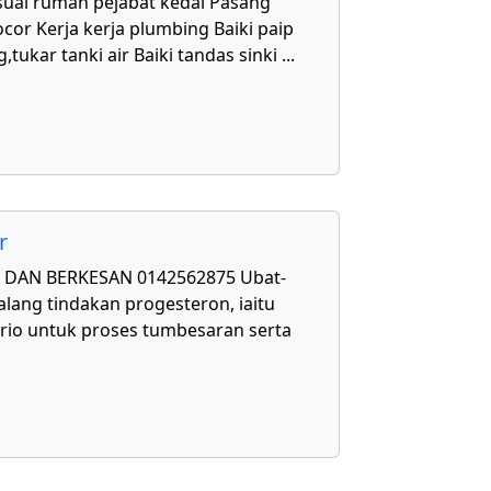
uai rumah pejabat kedai Pasang
cor Kerja kerja plumbing Baiki paip
,tukar tanki air Baiki tandas sinki
...
r
DAN BERKESAN 0142562875 Ubat-
lang tindakan progesteron, iaitu
rio untuk proses tumbesaran serta