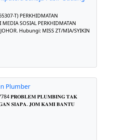
565307-T) PERKHIDMATAN
 MEDIA SOSIAL PERKHIDMATAN
OHOR. Hubungi: MISS ZT/MIA/SYIKIN
on Plumber
𝐑𝐎𝐁𝐋𝐄𝐌 𝐏𝐋𝐔𝐌𝐁𝐈𝐍𝐆 𝐓𝐀𝐊
𝐀𝐍 𝐒𝐈𝐀𝐏𝐀. 𝐉𝐎𝐌 𝐊𝐀𝐌𝐈 𝐁𝐀𝐍𝐓𝐔