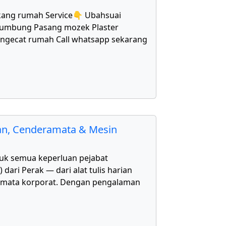
kang rumah Service👇 Ubahsuai
bumbung Pasang mozek Plaster
Mengecat rumah Call whatsapp sekarang
kan, Cenderamata & Mesin
uk semua keperluan pejabat
ari Perak — dari alat tulis harian
amata korporat. Dengan pengalaman