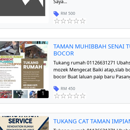
Saya
...
RM
500
TAMAN MUHIBBAH SENAI T
BOCOR
Tukang rumah 01126631271 Ubahs
mozek Mengecat Baiki atap,slab bo
bocor Buat laluan paip baru Pasang
RM
450
1
TUKANG CAT TAMAN IMPIAN