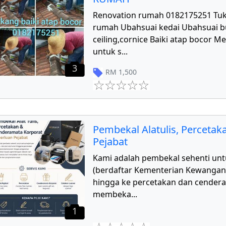
Renovation rumah 0182175251 Tu
rumah Ubahsuai kedai Ubahsuai 
ceiling,cornice Baiki atap bocor 
untuk s
...
3
RM
1,500
Pembekal Alatulis, Perceta
Pejabat
Kami adalah pembekal sehenti unt
(berdaftar Kementerian Kewangan) d
hingga ke percetakan dan cender
membeka
...
1