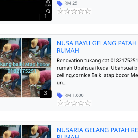
RM
25
1
NUSA BAYU GELANG PATAH
RUMAH
Renovation tukang cat 018217525
rumah Ubahsuai kedai Ubahsuai 
ceiling,cornice Baiki atap bocor 
un
...
3
RM
1,600
NUSARIA GELANG PATAH R
RUMAH