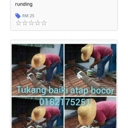
runding
RM
25