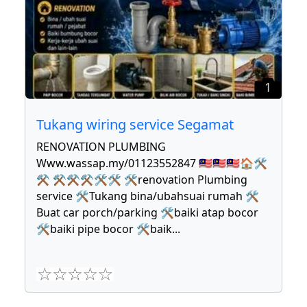
1
Tukang wiring service Segamat
RENOVATION PLUMBING
Www.wassap.my/01123552847 🇲🇾🇲🇾🇲🇾🏠🛠
⚒ ⚒⚒⚒🛠🛠 🛠renovation Plumbing
service 🛠Tukang bina/ubahsuai rumah 🛠
Buat car porch/parking 🛠baiki atap bocor
🛠baiki pipe bocor 🛠baik
...