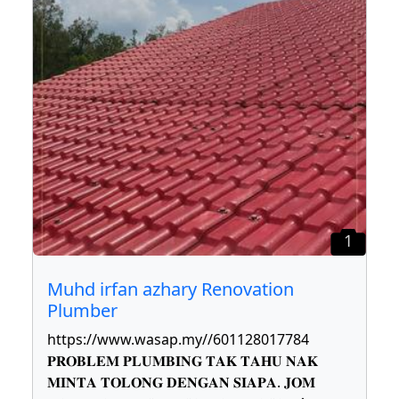
1
Muhd irfan azhary Renovation
Plumber
https://www.wasap.my//601128017784
𝐏𝐑𝐎𝐁𝐋𝐄𝐌 𝐏𝐋𝐔𝐌𝐁𝐈𝐍𝐆 𝐓𝐀𝐊 𝐓𝐀𝐇𝐔 𝐍𝐀𝐊
𝐌𝐈𝐍𝐓𝐀 𝐓𝐎𝐋𝐎𝐍𝐆 𝐃𝐄𝐍𝐆𝐀𝐍 𝐒𝐈𝐀𝐏𝐀. 𝐉𝐎𝐌