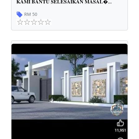
𝐊𝐀𝐌𝐈 𝐁𝐀𝐍𝐓𝐔 𝐒𝐄𝐋𝐄𝐒𝐀𝐈𝐊𝐀𝐍 𝐌𝐀𝐒𝐀𝐋
...
RM
50