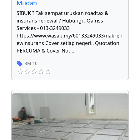
Mudah
SIBUK ? Tak sempat uruskan roadtax &
insurans renewal ? Hubungi : Qalriss
Services - 013-3249033
https://www.wasap.my/60133249033/nakren
ewinsurans Cover setiap negeri.. Quotation
PERCUMA & Cover Not
...
RM
10