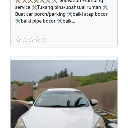
⚒ ⚒⚒⚒🛠🛠 🛠renovation Plumbing
service 🛠Tukang bina/ubahsuai rumah 🛠
Buat car porch/parking 🛠baiki atap bocor
🛠baiki pipe bocor 🛠baik
...