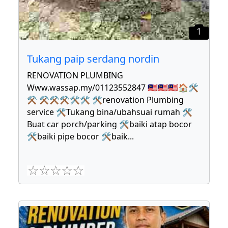
1
Tukang paip serdang nordin
RENOVATION PLUMBING
Www.wassap.my/01123552847 🇲🇾🇲🇾🇲🇾🏠🛠
⚒ ⚒⚒⚒🛠🛠 🛠renovation Plumbing
service 🛠Tukang bina/ubahsuai rumah 🛠
Buat car porch/parking 🛠baiki atap bocor
🛠baiki pipe bocor 🛠baik
...