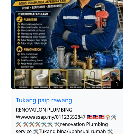
1
Tukang paip rawang
RENOVATION PLUMBING
Www.wassap.my/01123552847 🇲🇾🇲🇾🇲🇾🏠🛠
⚒ ⚒⚒⚒🛠🛠 🛠renovation Plumbing
service 🛠Tukang bina/ubahsuai rumah 🛠