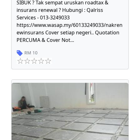
SIBUK ? Tak sempat uruskan roadtax &
insurans renewal ? Hubungi : Qalriss
Services - 013-3249033
https://www.wasap.my/60133249033/nakren
ewinsurans Cover setiap negeri.. Quotation
PERCUMA & Cover Not
...
RM
10