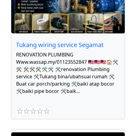
1
Tukang wiring service Segamat
RENOVATION PLUMBING
Www.wassap.my/01123552847 🇲🇾🇲🇾🇲🇾🏠🛠
⚒ ⚒⚒⚒🛠🛠 🛠renovation Plumbing
service 🛠Tukang bina/ubahsuai rumah 🛠
Buat car porch/parking 🛠baiki atap bocor
🛠baiki pipe bocor 🛠baik
...