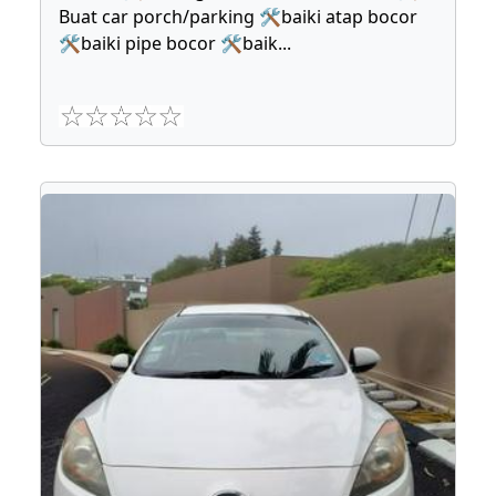
Buat car porch/parking 🛠baiki atap bocor
🛠baiki pipe bocor 🛠baik
...