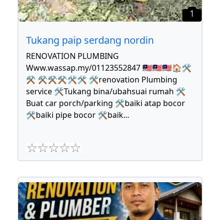
1
Tukang paip serdang nordin
RENOVATION PLUMBING
Www.wassap.my/01123552847 🇲🇾🇲🇾🇲🇾🏠🛠
⚒ ⚒⚒⚒🛠🛠 🛠renovation Plumbing
service 🛠Tukang bina/ubahsuai rumah 🛠
Buat car porch/parking 🛠baiki atap bocor
🛠baiki pipe bocor 🛠baik
...