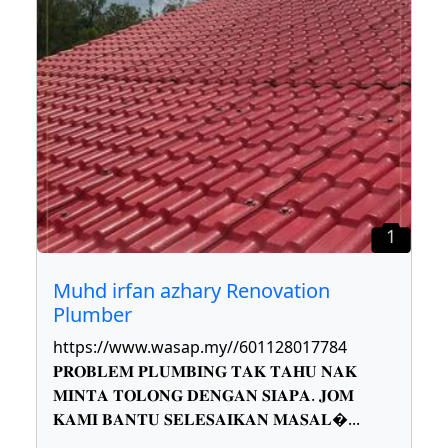
1
Muhd irfan azhary Renovation
Plumber
https://www.wasap.my//601128017784
𝐏𝐑𝐎𝐁𝐋𝐄𝐌 𝐏𝐋𝐔𝐌𝐁𝐈𝐍𝐆 𝐓𝐀𝐊 𝐓𝐀𝐇𝐔 𝐍𝐀𝐊
𝐌𝐈𝐍𝐓𝐀 𝐓𝐎𝐋𝐎𝐍𝐆 𝐃𝐄𝐍𝐆𝐀𝐍 𝐒𝐈𝐀𝐏𝐀. 𝐉𝐎𝐌
𝐊𝐀𝐌𝐈 𝐁𝐀𝐍𝐓𝐔 𝐒𝐄𝐋𝐄𝐒𝐀𝐈𝐊𝐀𝐍 𝐌𝐀𝐒𝐀𝐋
...