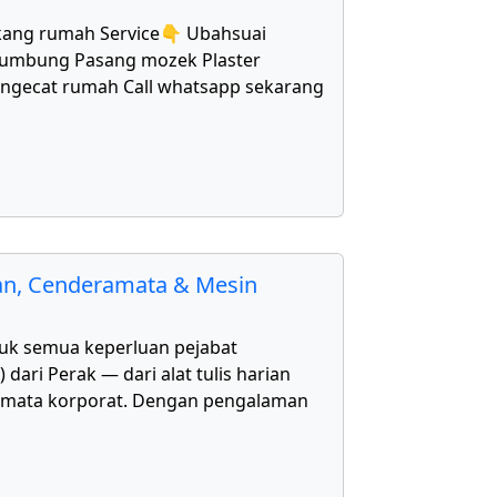
kang rumah Service👇 Ubahsuai
bumbung Pasang mozek Plaster
Mengecat rumah Call whatsapp sekarang
kan, Cenderamata & Mesin
uk semua keperluan pejabat
ari Perak — dari alat tulis harian
amata korporat. Dengan pengalaman