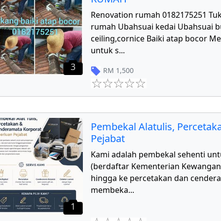
Renovation rumah 0182175251 Tu
rumah Ubahsuai kedai Ubahsuai 
ceiling,cornice Baiki atap bocor 
untuk s
...
3
RM
1,500
Pembekal Alatulis, Perceta
Pejabat
Kami adalah pembekal sehenti unt
(berdaftar Kementerian Kewangan) d
hingga ke percetakan dan cender
membeka
...
1