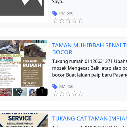
Saya
...
RM
500
TAMAN MUHIBBAH SENAI T
BOCOR
Tukang rumah 01126631271 Ubahs
mozek Mengecat Baiki atap,slab bo
bocor Buat laluan paip baru Pasang
RM
450
1
TUKANG CAT TAMAN IMPIAN