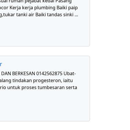
uai rumah pejabat kedai Pasang
cor Kerja kerja plumbing Baiki paip
,tukar tanki air Baiki tandas sinki
...
r
DAN BERKESAN 0142562875 Ubat-
lang tindakan progesteron, iaitu
rio untuk proses tumbesaran serta