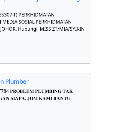
565307-T) PERKHIDMATAN
 MEDIA SOSIAL PERKHIDMATAN
OHOR. Hubungi: MISS ZT/MIA/SYIKIN
on Plumber
𝐑𝐎𝐁𝐋𝐄𝐌 𝐏𝐋𝐔𝐌𝐁𝐈𝐍𝐆 𝐓𝐀𝐊
𝐀𝐍 𝐒𝐈𝐀𝐏𝐀. 𝐉𝐎𝐌 𝐊𝐀𝐌𝐈 𝐁𝐀𝐍𝐓𝐔