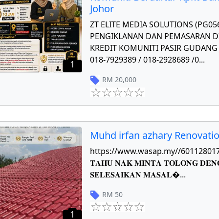
Johor
ZT ELITE MEDIA SOLUTIONS (PG0
PENGIKLANAN DAN PEMASARAN DI
KREDIT KOMUNITI PASIR GUDANG J
018-7929389 / 018-2928689 /0
...
1
RM
20,000
Muhd irfan azhary Renovati
https://www.wasap.my//601128017784 𝐏
𝐓𝐀𝐇𝐔 𝐍𝐀𝐊 𝐌𝐈𝐍𝐓𝐀 𝐓𝐎𝐋𝐎𝐍𝐆 𝐃𝐄𝐍
𝐒𝐄𝐋𝐄𝐒𝐀𝐈𝐊𝐀𝐍 𝐌𝐀𝐒𝐀𝐋
...
RM
50
1