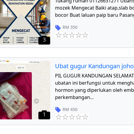
Tukang rumah 01126631271 Ubahs
mozek Mengecat Baiki atap,slab bo
bocor Buat laluan paip baru Pasang
RM
350
3
Ubat gugur Kandungan joho
PIL GUGUR KANDUNGAN SELAMAT 
ubatan ini berfungsi untuk mengha
hormon yang diperlukan oleh emb
perkembangan
...
RM
450
1