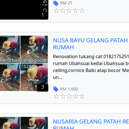
RM
25
1
NUSA BAYU GELANG PATAH
RUMAH
Renovation tukang cat 018217525
rumah Ubahsuai kedai Ubahsuai 
ceiling,cornice Baiki atap bocor 
un
...
3
RM
1,600
NUSARIA GELANG PATAH R
RUMAH