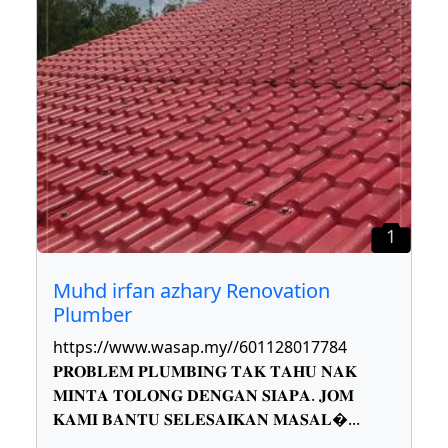
1
Muhd irfan azhary Renovation
Plumber
https://www.wasap.my//601128017784
𝐏𝐑𝐎𝐁𝐋𝐄𝐌 𝐏𝐋𝐔𝐌𝐁𝐈𝐍𝐆 𝐓𝐀𝐊 𝐓𝐀𝐇𝐔 𝐍𝐀𝐊
𝐌𝐈𝐍𝐓𝐀 𝐓𝐎𝐋𝐎𝐍𝐆 𝐃𝐄𝐍𝐆𝐀𝐍 𝐒𝐈𝐀𝐏𝐀. 𝐉𝐎𝐌
𝐊𝐀𝐌𝐈 𝐁𝐀𝐍𝐓𝐔 𝐒𝐄𝐋𝐄𝐒𝐀𝐈𝐊𝐀𝐍 𝐌𝐀𝐒𝐀𝐋
...