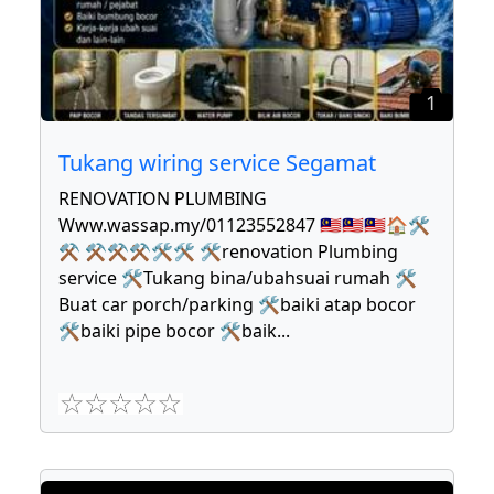
1
Tukang wiring service Segamat
RENOVATION PLUMBING
Www.wassap.my/01123552847 🇲🇾🇲🇾🇲🇾🏠🛠
⚒ ⚒⚒⚒🛠🛠 🛠renovation Plumbing
service 🛠Tukang bina/ubahsuai rumah 🛠
Buat car porch/parking 🛠baiki atap bocor
🛠baiki pipe bocor 🛠baik
...