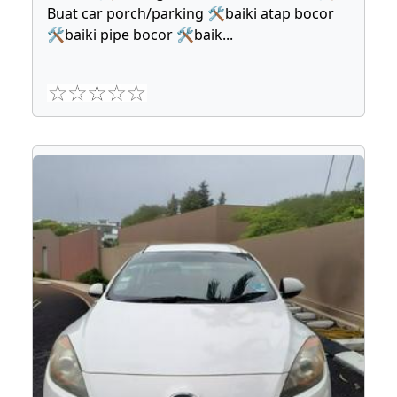
Buat car porch/parking 🛠baiki atap bocor
🛠baiki pipe bocor 🛠baik
...