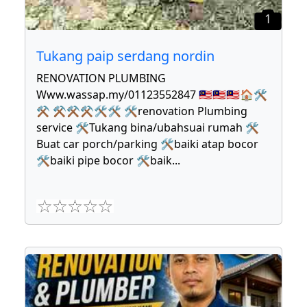
1
Tukang paip serdang nordin
RENOVATION PLUMBING
Www.wassap.my/01123552847 🇲🇾🇲🇾🇲🇾🏠🛠
⚒ ⚒⚒⚒🛠🛠 🛠renovation Plumbing
service 🛠Tukang bina/ubahsuai rumah 🛠
Buat car porch/parking 🛠baiki atap bocor
🛠baiki pipe bocor 🛠baik
...