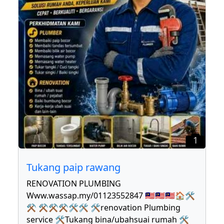
1
Tukang paip rawang
RENOVATION PLUMBING
Www.wassap.my/01123552847 🇲🇾🇲🇾🇲🇾🏠🛠
⚒ ⚒⚒⚒🛠🛠 🛠renovation Plumbing
service 🛠Tukang bina/ubahsuai rumah 🛠