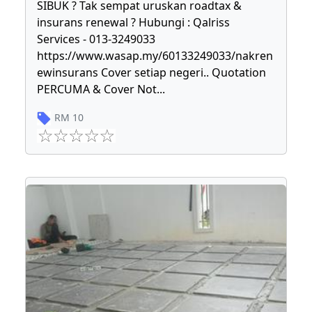
SIBUK ? Tak sempat uruskan roadtax &
insurans renewal ? Hubungi : Qalriss
Services - 013-3249033
https://www.wasap.my/60133249033/nakren
ewinsurans Cover setiap negeri.. Quotation
PERCUMA & Cover Not
...
RM
10