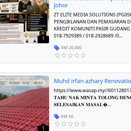
Johor
ZT ELITE MEDIA SOLUTIONS (PG0
PENGIKLANAN DAN PEMASARAN DI
KREDIT KOMUNITI PASIR GUDANG J
018-7929389 / 018-2928689 /0
...
1
RM
20,000
Muhd irfan azhary Renovati
https://www.wasap.my//601128017784 𝐏
𝐓𝐀𝐇𝐔 𝐍𝐀𝐊 𝐌𝐈𝐍𝐓𝐀 𝐓𝐎𝐋𝐎𝐍𝐆 𝐃𝐄𝐍
𝐒𝐄𝐋𝐄𝐒𝐀𝐈𝐊𝐀𝐍 𝐌𝐀𝐒𝐀𝐋
...
RM
50
1