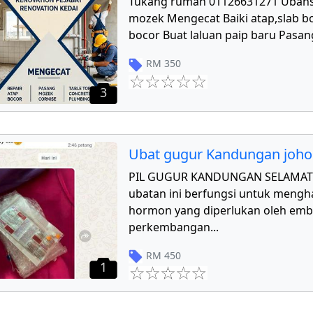
Tukang rumah 01126631271 Ubahs
mozek Mengecat Baiki atap,slab bo
bocor Buat laluan paip baru Pasang
RM
350
3
Ubat gugur Kandungan joho
PIL GUGUR KANDUNGAN SELAMAT 
ubatan ini berfungsi untuk mengha
hormon yang diperlukan oleh emb
perkembangan
...
RM
450
1