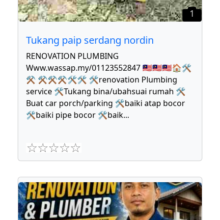
1
Tukang paip serdang nordin
RENOVATION PLUMBING
Www.wassap.my/01123552847 🇲🇾🇲🇾🇲🇾🏠🛠
⚒ ⚒⚒⚒🛠🛠 🛠renovation Plumbing
service 🛠Tukang bina/ubahsuai rumah 🛠
Buat car porch/parking 🛠baiki atap bocor
🛠baiki pipe bocor 🛠baik
...