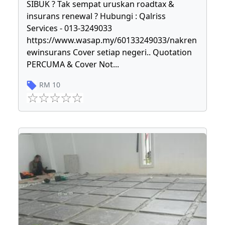
SIBUK ? Tak sempat uruskan roadtax &
insurans renewal ? Hubungi : Qalriss
Services - 013-3249033
https://www.wasap.my/60133249033/nakren
ewinsurans Cover setiap negeri.. Quotation
PERCUMA & Cover Not
...
RM
10