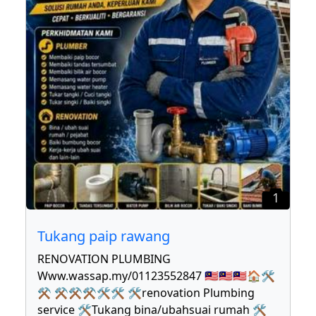
1
Tukang paip rawang
RENOVATION PLUMBING
Www.wassap.my/01123552847 🇲🇾🇲🇾🇲🇾🏠🛠
⚒ ⚒⚒⚒🛠🛠 🛠renovation Plumbing
service 🛠Tukang bina/ubahsuai rumah 🛠