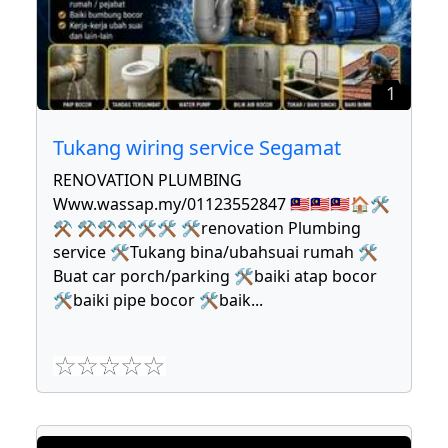
1
Tukang wiring service Segamat
RENOVATION PLUMBING
Www.wassap.my/01123552847 🇲🇾🇲🇾🇲🇾🏠🛠
⚒ ⚒⚒⚒🛠🛠 🛠renovation Plumbing
service 🛠Tukang bina/ubahsuai rumah 🛠
Buat car porch/parking 🛠baiki atap bocor
🛠baiki pipe bocor 🛠baik
...