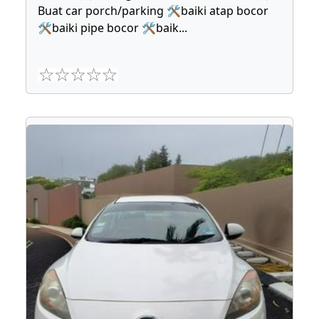
Buat car porch/parking 🛠baiki atap bocor
🛠baiki pipe bocor 🛠baik
...