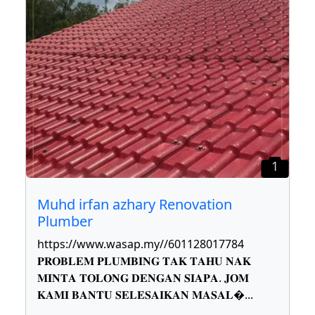
1
Muhd irfan azhary Renovation
Plumber
https://www.wasap.my//601128017784
𝐏𝐑𝐎𝐁𝐋𝐄𝐌 𝐏𝐋𝐔𝐌𝐁𝐈𝐍𝐆 𝐓𝐀𝐊 𝐓𝐀𝐇𝐔 𝐍𝐀𝐊
𝐌𝐈𝐍𝐓𝐀 𝐓𝐎𝐋𝐎𝐍𝐆 𝐃𝐄𝐍𝐆𝐀𝐍 𝐒𝐈𝐀𝐏𝐀. 𝐉𝐎𝐌
𝐊𝐀𝐌𝐈 𝐁𝐀𝐍𝐓𝐔 𝐒𝐄𝐋𝐄𝐒𝐀𝐈𝐊𝐀𝐍 𝐌𝐀𝐒𝐀𝐋
...