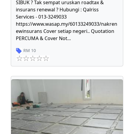
SIBUK ? Tak sempat uruskan roadtax &
insurans renewal ? Hubungi : Qalriss
Services - 013-3249033
https://www.wasap.my/60133249033/nakren
ewinsurans Cover setiap negeri.. Quotation
PERCUMA & Cover Not
...
RM
10