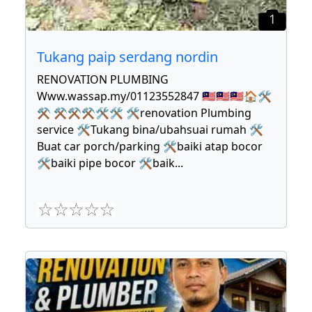
1
Tukang paip serdang nordin
RENOVATION PLUMBING
Www.wassap.my/01123552847 🇲🇾🇲🇾🇲🇾🏠🛠
⚒ ⚒⚒⚒🛠🛠 🛠renovation Plumbing
service 🛠Tukang bina/ubahsuai rumah 🛠
Buat car porch/parking 🛠baiki atap bocor
🛠baiki pipe bocor 🛠baik
...