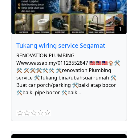
1
Tukang wiring service Segamat
RENOVATION PLUMBING
Www.wassap.my/01123552847 🇲🇾🇲🇾🇲🇾🏠🛠
⚒ ⚒⚒⚒🛠🛠 🛠renovation Plumbing
service 🛠Tukang bina/ubahsuai rumah 🛠
Buat car porch/parking 🛠baiki atap bocor
🛠baiki pipe bocor 🛠baik
...