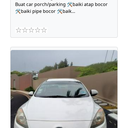
Buat car porch/parking 🛠baiki atap bocor
🛠baiki pipe bocor 🛠baik
...