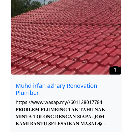
1
Muhd irfan azhary Renovation
Plumber
https://www.wasap.my//601128017784
𝐏𝐑𝐎𝐁𝐋𝐄𝐌 𝐏𝐋𝐔𝐌𝐁𝐈𝐍𝐆 𝐓𝐀𝐊 𝐓𝐀𝐇𝐔 𝐍𝐀𝐊
𝐌𝐈𝐍𝐓𝐀 𝐓𝐎𝐋𝐎𝐍𝐆 𝐃𝐄𝐍𝐆𝐀𝐍 𝐒𝐈𝐀𝐏𝐀. 𝐉𝐎𝐌
𝐊𝐀𝐌𝐈 𝐁𝐀𝐍𝐓𝐔 𝐒𝐄𝐋𝐄𝐒𝐀𝐈𝐊𝐀𝐍 𝐌𝐀𝐒𝐀𝐋
...