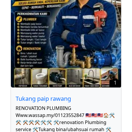
1
Tukang paip rawang
RENOVATION PLUMBING
Www.wassap.my/01123552847 🇲🇾🇲🇾🇲🇾🏠🛠
⚒ ⚒⚒⚒🛠🛠 🛠renovation Plumbing
service 🛠Tukang bina/ubahsuai rumah 🛠