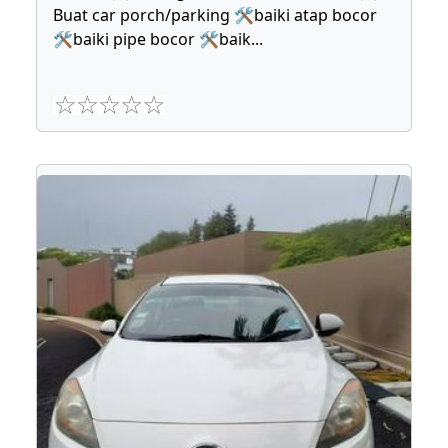
Buat car porch/parking 🛠baiki atap bocor
🛠baiki pipe bocor 🛠baik
...