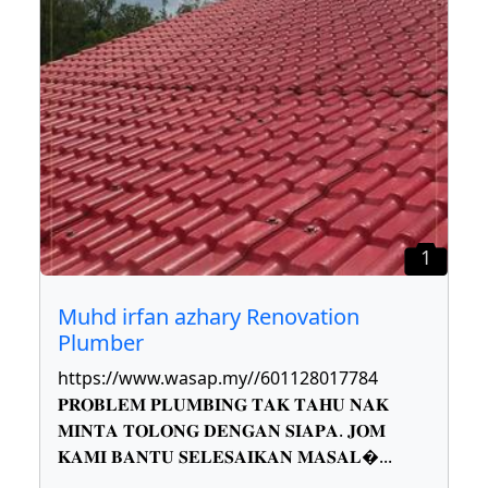
1
Muhd irfan azhary Renovation
Plumber
https://www.wasap.my//601128017784
𝐏𝐑𝐎𝐁𝐋𝐄𝐌 𝐏𝐋𝐔𝐌𝐁𝐈𝐍𝐆 𝐓𝐀𝐊 𝐓𝐀𝐇𝐔 𝐍𝐀𝐊
𝐌𝐈𝐍𝐓𝐀 𝐓𝐎𝐋𝐎𝐍𝐆 𝐃𝐄𝐍𝐆𝐀𝐍 𝐒𝐈𝐀𝐏𝐀. 𝐉𝐎𝐌
𝐊𝐀𝐌𝐈 𝐁𝐀𝐍𝐓𝐔 𝐒𝐄𝐋𝐄𝐒𝐀𝐈𝐊𝐀𝐍 𝐌𝐀𝐒𝐀𝐋
...