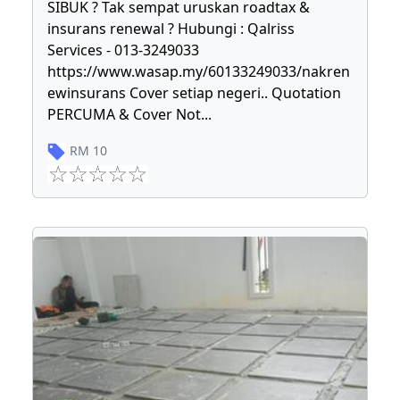
SIBUK ? Tak sempat uruskan roadtax &
insurans renewal ? Hubungi : Qalriss
Services - 013-3249033
https://www.wasap.my/60133249033/nakren
ewinsurans Cover setiap negeri.. Quotation
PERCUMA & Cover Not
...
RM
10