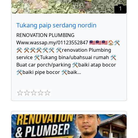
1
Tukang paip serdang nordin
RENOVATION PLUMBING
Www.wassap.my/01123552847 🇲🇾🇲🇾🇲🇾🏠🛠
⚒ ⚒⚒⚒🛠🛠 🛠renovation Plumbing
service 🛠Tukang bina/ubahsuai rumah 🛠
Buat car porch/parking 🛠baiki atap bocor
🛠baiki pipe bocor 🛠baik
...