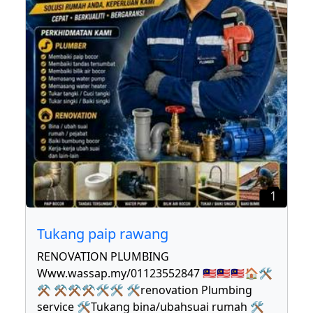
1
Tukang paip rawang
RENOVATION PLUMBING
Www.wassap.my/01123552847 🇲🇾🇲🇾🇲🇾🏠🛠
⚒ ⚒⚒⚒🛠🛠 🛠renovation Plumbing
service 🛠Tukang bina/ubahsuai rumah 🛠