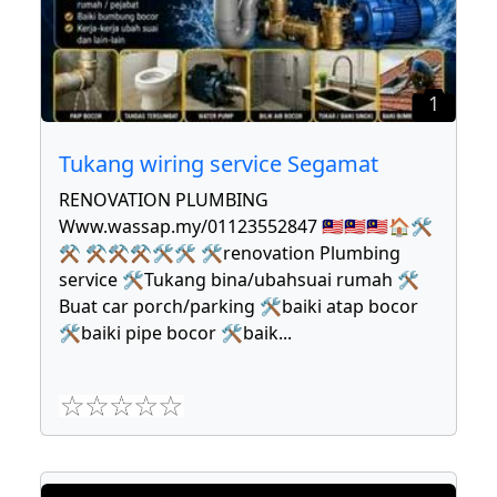
1
Tukang wiring service Segamat
RENOVATION PLUMBING
Www.wassap.my/01123552847 🇲🇾🇲🇾🇲🇾🏠🛠
⚒ ⚒⚒⚒🛠🛠 🛠renovation Plumbing
service 🛠Tukang bina/ubahsuai rumah 🛠
Buat car porch/parking 🛠baiki atap bocor
🛠baiki pipe bocor 🛠baik
...