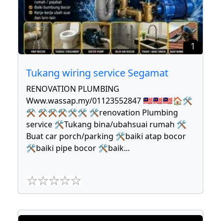
1
Tukang wiring service Segamat
RENOVATION PLUMBING
Www.wassap.my/01123552847 🇲🇾🇲🇾🇲🇾🏠🛠
⚒ ⚒⚒⚒🛠🛠 🛠renovation Plumbing
service 🛠Tukang bina/ubahsuai rumah 🛠
Buat car porch/parking 🛠baiki atap bocor
🛠baiki pipe bocor 🛠baik
...