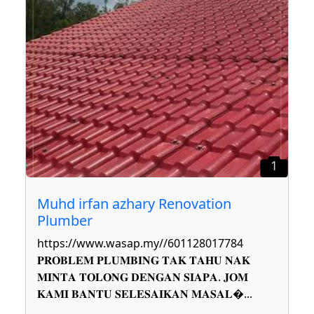
1
Muhd irfan azhary Renovation
Plumber
https://www.wasap.my//601128017784
𝐏𝐑𝐎𝐁𝐋𝐄𝐌 𝐏𝐋𝐔𝐌𝐁𝐈𝐍𝐆 𝐓𝐀𝐊 𝐓𝐀𝐇𝐔 𝐍𝐀𝐊
𝐌𝐈𝐍𝐓𝐀 𝐓𝐎𝐋𝐎𝐍𝐆 𝐃𝐄𝐍𝐆𝐀𝐍 𝐒𝐈𝐀𝐏𝐀. 𝐉𝐎𝐌
𝐊𝐀𝐌𝐈 𝐁𝐀𝐍𝐓𝐔 𝐒𝐄𝐋𝐄𝐒𝐀𝐈𝐊𝐀𝐍 𝐌𝐀𝐒𝐀𝐋
...