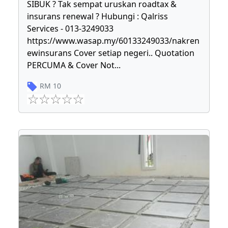
SIBUK ? Tak sempat uruskan roadtax &
insurans renewal ? Hubungi : Qalriss
Services - 013-3249033
https://www.wasap.my/60133249033/nakren
ewinsurans Cover setiap negeri.. Quotation
PERCUMA & Cover Not
...
RM
10