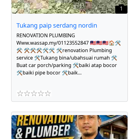
1
Tukang paip serdang nordin
RENOVATION PLUMBING
Www.wassap.my/01123552847 🇲🇾🇲🇾🇲🇾🏠🛠
⚒ ⚒⚒⚒🛠🛠 🛠renovation Plumbing
service 🛠Tukang bina/ubahsuai rumah 🛠
Buat car porch/parking 🛠baiki atap bocor
🛠baiki pipe bocor 🛠baik
...