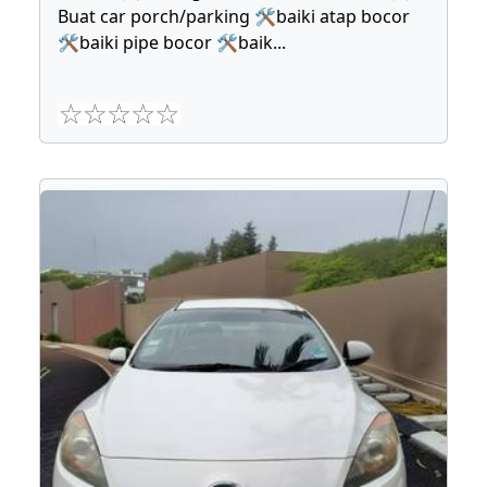
Buat car porch/parking 🛠baiki atap bocor
🛠baiki pipe bocor 🛠baik
...