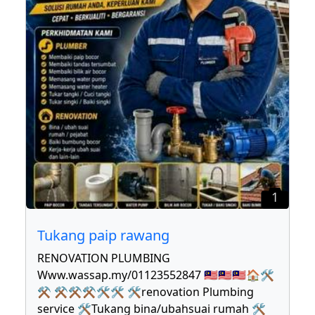
1
Tukang paip rawang
RENOVATION PLUMBING
Www.wassap.my/01123552847 🇲🇾🇲🇾🇲🇾🏠🛠
⚒ ⚒⚒⚒🛠🛠 🛠renovation Plumbing
service 🛠Tukang bina/ubahsuai rumah 🛠