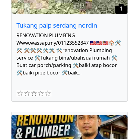
1
Tukang paip serdang nordin
RENOVATION PLUMBING
Www.wassap.my/01123552847 🇲🇾🇲🇾🇲🇾🏠🛠
⚒ ⚒⚒⚒🛠🛠 🛠renovation Plumbing
service 🛠Tukang bina/ubahsuai rumah 🛠
Buat car porch/parking 🛠baiki atap bocor
🛠baiki pipe bocor 🛠baik
...