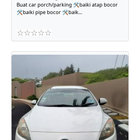
Buat car porch/parking 🛠baiki atap bocor
🛠baiki pipe bocor 🛠baik
...