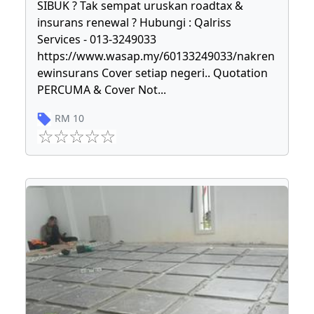
SIBUK ? Tak sempat uruskan roadtax &
insurans renewal ? Hubungi : Qalriss
Services - 013-3249033
https://www.wasap.my/60133249033/nakren
ewinsurans Cover setiap negeri.. Quotation
PERCUMA & Cover Not
...
RM
10