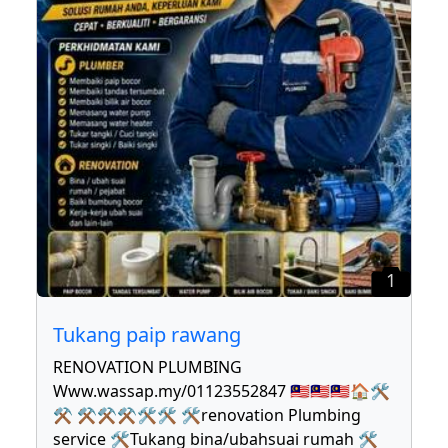
1
Tukang paip rawang
RENOVATION PLUMBING
Www.wassap.my/01123552847 🇲🇾🇲🇾🇲🇾🏠🛠
⚒ ⚒⚒⚒🛠🛠 🛠renovation Plumbing
service 🛠Tukang bina/ubahsuai rumah 🛠