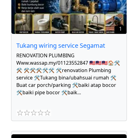
1
Tukang wiring service Segamat
RENOVATION PLUMBING
Www.wassap.my/01123552847 🇲🇾🇲🇾🇲🇾🏠🛠
⚒ ⚒⚒⚒🛠🛠 🛠renovation Plumbing
service 🛠Tukang bina/ubahsuai rumah 🛠
Buat car porch/parking 🛠baiki atap bocor
🛠baiki pipe bocor 🛠baik
...