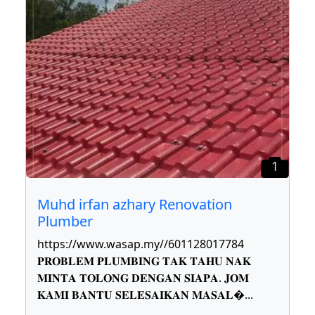
1
Muhd irfan azhary Renovation
Plumber
https://www.wasap.my//601128017784
𝐏𝐑𝐎𝐁𝐋𝐄𝐌 𝐏𝐋𝐔𝐌𝐁𝐈𝐍𝐆 𝐓𝐀𝐊 𝐓𝐀𝐇𝐔 𝐍𝐀𝐊
𝐌𝐈𝐍𝐓𝐀 𝐓𝐎𝐋𝐎𝐍𝐆 𝐃𝐄𝐍𝐆𝐀𝐍 𝐒𝐈𝐀𝐏𝐀. 𝐉𝐎𝐌
𝐊𝐀𝐌𝐈 𝐁𝐀𝐍𝐓𝐔 𝐒𝐄𝐋𝐄𝐒𝐀𝐈𝐊𝐀𝐍 𝐌𝐀𝐒𝐀𝐋
...