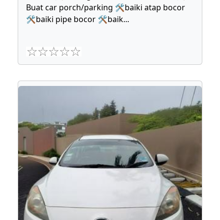
Buat car porch/parking 🛠baiki atap bocor
🛠baiki pipe bocor 🛠baik
...