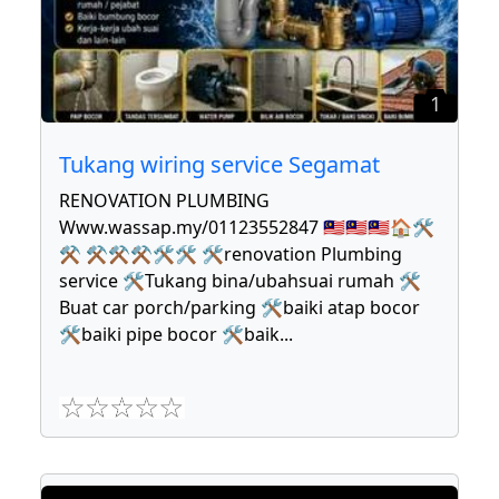
1
Tukang wiring service Segamat
RENOVATION PLUMBING
Www.wassap.my/01123552847 🇲🇾🇲🇾🇲🇾🏠🛠
⚒ ⚒⚒⚒🛠🛠 🛠renovation Plumbing
service 🛠Tukang bina/ubahsuai rumah 🛠
Buat car porch/parking 🛠baiki atap bocor
🛠baiki pipe bocor 🛠baik
...