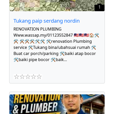
1
Tukang paip serdang nordin
RENOVATION PLUMBING
Www.wassap.my/01123552847 🇲🇾🇲🇾🇲🇾🏠🛠
⚒ ⚒⚒⚒🛠🛠 🛠renovation Plumbing
service 🛠Tukang bina/ubahsuai rumah 🛠
Buat car porch/parking 🛠baiki atap bocor
🛠baiki pipe bocor 🛠baik
...