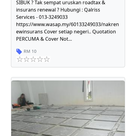
SIBUK ? Tak sempat uruskan roadtax &
insurans renewal ? Hubungi : Qalriss
Services - 013-3249033
https://www.wasap.my/60133249033/nakren
ewinsurans Cover setiap negeri.. Quotation
PERCUMA & Cover Not
...
RM
10