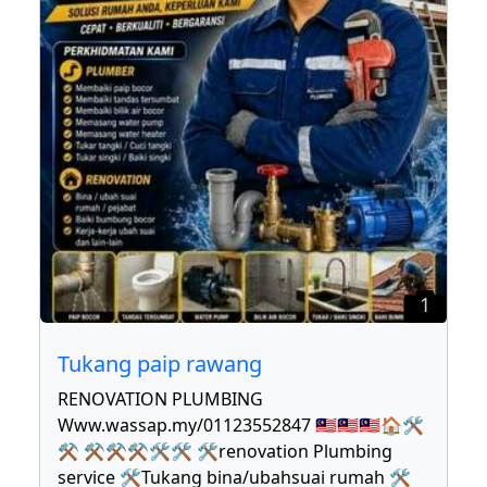
1
Tukang paip rawang
RENOVATION PLUMBING
Www.wassap.my/01123552847 🇲🇾🇲🇾🇲🇾🏠🛠
⚒ ⚒⚒⚒🛠🛠 🛠renovation Plumbing
service 🛠Tukang bina/ubahsuai rumah 🛠