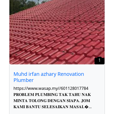
1
Muhd irfan azhary Renovation
Plumber
https://www.wasap.my//601128017784
𝐏𝐑𝐎𝐁𝐋𝐄𝐌 𝐏𝐋𝐔𝐌𝐁𝐈𝐍𝐆 𝐓𝐀𝐊 𝐓𝐀𝐇𝐔 𝐍𝐀𝐊
𝐌𝐈𝐍𝐓𝐀 𝐓𝐎𝐋𝐎𝐍𝐆 𝐃𝐄𝐍𝐆𝐀𝐍 𝐒𝐈𝐀𝐏𝐀. 𝐉𝐎𝐌
𝐊𝐀𝐌𝐈 𝐁𝐀𝐍𝐓𝐔 𝐒𝐄𝐋𝐄𝐒𝐀𝐈𝐊𝐀𝐍 𝐌𝐀𝐒𝐀𝐋
...