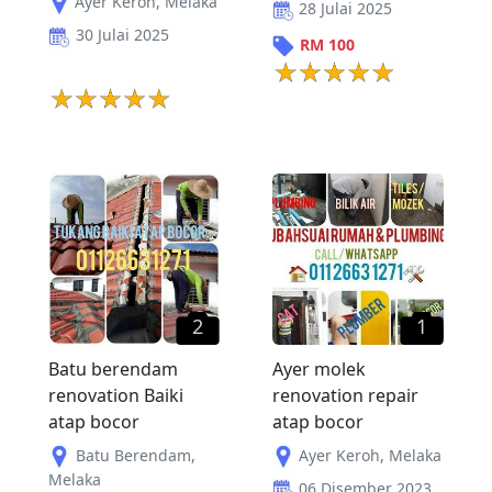
Ayer Keroh
,
Melaka
28 Julai 2025
30 Julai 2025
RM
100
2
1
Batu berendam
Ayer molek
renovation Baiki
renovation repair
atap bocor
atap bocor
Batu Berendam
,
Ayer Keroh
,
Melaka
Melaka
06 Disember 2023