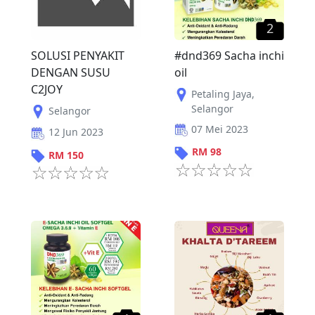
2
SOLUSI PENYAKIT
#dnd369 Sacha inchi
DENGAN SUSU
oil
C2JOY
Petaling Jaya
,
Selangor
Selangor
07 Mei 2023
12 Jun 2023
RM
98
RM
150