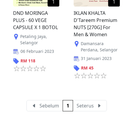
1
1
DND MORINGA
IKLAN KHALTA
PLUS - 60 VEGE
D'Tareem Premium
CAPSULE X 1 BOTOL
NUTS [270G] For
Men & Women
Petaling Jaya
,
Selangor
Damansara
Perdana
,
Selangor
06 Februari 2023
31 Januari 2023
RM
118
RM
45
Sebelum
1
Seterus