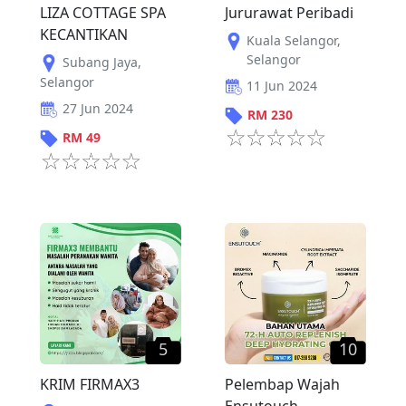
LIZA COTTAGE SPA
Jururawat Peribadi
KECANTIKAN
Kuala Selangor
,
Selangor
Subang Jaya
,
Selangor
11 Jun 2024
27 Jun 2024
RM
230
RM
49
5
10
KRIM FIRMAX3
Pelembap Wajah
Ensutouch,