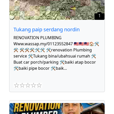
1
Tukang paip serdang nordin
RENOVATION PLUMBING
Www.wassap.my/01123552847 🇲🇾🇲🇾🇲🇾🏠🛠
⚒ ⚒⚒⚒🛠🛠 🛠renovation Plumbing
service 🛠Tukang bina/ubahsuai rumah 🛠
Buat car porch/parking 🛠baiki atap bocor
🛠baiki pipe bocor 🛠baik
...