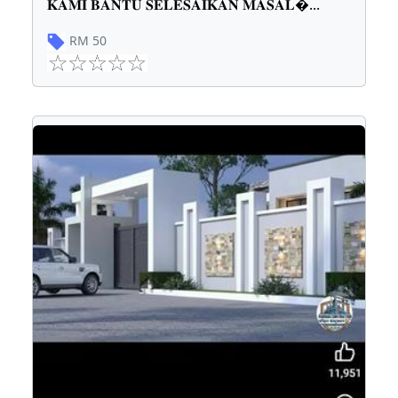
𝐊𝐀𝐌𝐈 𝐁𝐀𝐍𝐓𝐔 𝐒𝐄𝐋𝐄𝐒𝐀𝐈𝐊𝐀𝐍 𝐌𝐀𝐒𝐀𝐋
...
RM
50