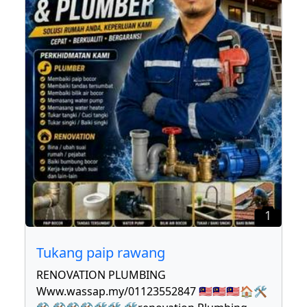
1
Tukang paip rawang
RENOVATION PLUMBING
Www.wassap.my/01123552847 🇲🇾🇲🇾🇲🇾🏠🛠