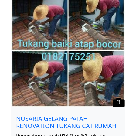
3
NUSARIA GELANG PATAH
RENOVATION TUKANG CAT RUMAH
Renovation rumah 0182175251 Tukang