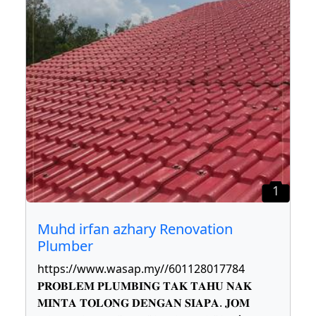
1
Muhd irfan azhary Renovation
Plumber
https://www.wasap.my//601128017784
𝐏𝐑𝐎𝐁𝐋𝐄𝐌 𝐏𝐋𝐔𝐌𝐁𝐈𝐍𝐆 𝐓𝐀𝐊 𝐓𝐀𝐇𝐔 𝐍𝐀𝐊
𝐌𝐈𝐍𝐓𝐀 𝐓𝐎𝐋𝐎𝐍𝐆 𝐃𝐄𝐍𝐆𝐀𝐍 𝐒𝐈𝐀𝐏𝐀. 𝐉𝐎𝐌