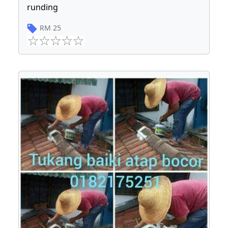
runding
RM
25