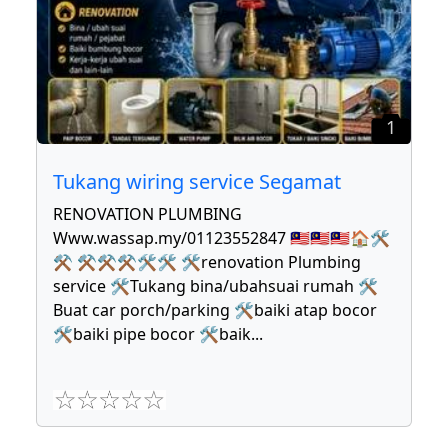
1
Tukang wiring service Segamat
RENOVATION PLUMBING
Www.wassap.my/01123552847 🇲🇾🇲🇾🇲🇾🏠🛠
⚒ ⚒⚒⚒🛠🛠 🛠renovation Plumbing
service 🛠Tukang bina/ubahsuai rumah 🛠
Buat car porch/parking 🛠baiki atap bocor
🛠baiki pipe bocor 🛠baik
...