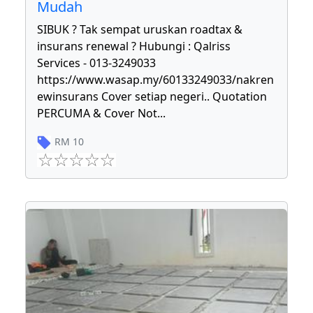
Mudah
SIBUK ? Tak sempat uruskan roadtax &
insurans renewal ? Hubungi : Qalriss
Services - 013-3249033
https://www.wasap.my/60133249033/nakren
ewinsurans Cover setiap negeri.. Quotation
PERCUMA & Cover Not
...
RM
10