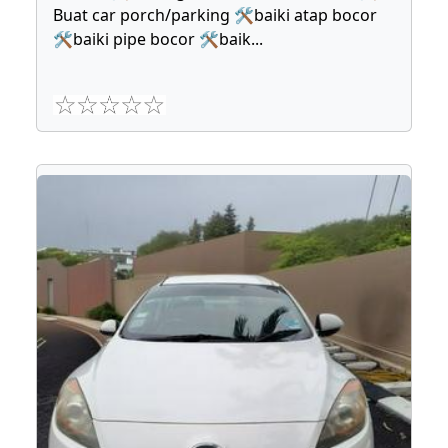
Buat car porch/parking 🛠baiki atap bocor
🛠baiki pipe bocor 🛠baik
...