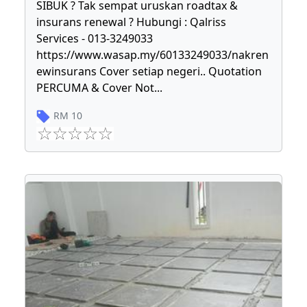
SIBUK ? Tak sempat uruskan roadtax &
insurans renewal ? Hubungi : Qalriss
Services - 013-3249033
https://www.wasap.my/60133249033/nakren
ewinsurans Cover setiap negeri.. Quotation
PERCUMA & Cover Not
...
RM
10