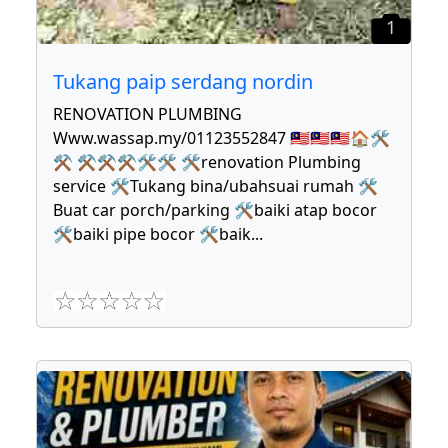
1
Tukang paip serdang nordin
RENOVATION PLUMBING
Www.wassap.my/01123552847 🇲🇾🇲🇾🇲🇾🏠🛠
⚒ ⚒⚒⚒🛠🛠 🛠renovation Plumbing
service 🛠Tukang bina/ubahsuai rumah 🛠
Buat car porch/parking 🛠baiki atap bocor
🛠baiki pipe bocor 🛠baik
...