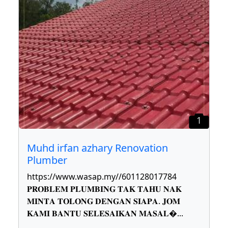
1
Muhd irfan azhary Renovation
Plumber
https://www.wasap.my//601128017784
𝐏𝐑𝐎𝐁𝐋𝐄𝐌 𝐏𝐋𝐔𝐌𝐁𝐈𝐍𝐆 𝐓𝐀𝐊 𝐓𝐀𝐇𝐔 𝐍𝐀𝐊
𝐌𝐈𝐍𝐓𝐀 𝐓𝐎𝐋𝐎𝐍𝐆 𝐃𝐄𝐍𝐆𝐀𝐍 𝐒𝐈𝐀𝐏𝐀. 𝐉𝐎𝐌
𝐊𝐀𝐌𝐈 𝐁𝐀𝐍𝐓𝐔 𝐒𝐄𝐋𝐄𝐒𝐀𝐈𝐊𝐀𝐍 𝐌𝐀𝐒𝐀𝐋
...