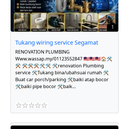
1
Tukang wiring service Segamat
RENOVATION PLUMBING
Www.wassap.my/01123552847 🇲🇾🇲🇾🇲🇾🏠🛠
⚒ ⚒⚒⚒🛠🛠 🛠renovation Plumbing
service 🛠Tukang bina/ubahsuai rumah 🛠
Buat car porch/parking 🛠baiki atap bocor
🛠baiki pipe bocor 🛠baik
...