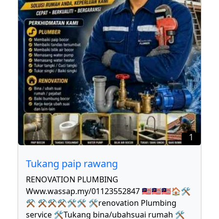
1
Tukang paip rawang
RENOVATION PLUMBING
Www.wassap.my/01123552847 🇲🇾🇲🇾🇲🇾🏠🛠
⚒ ⚒⚒⚒🛠🛠 🛠renovation Plumbing
service 🛠Tukang bina/ubahsuai rumah 🛠