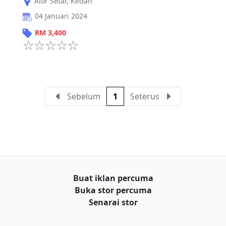
Alor Setar
,
Kedah
04 Januari 2024
RM
3,400
Sebelum
1
Seterus
Buat iklan percuma
Buka stor percuma
Senarai stor