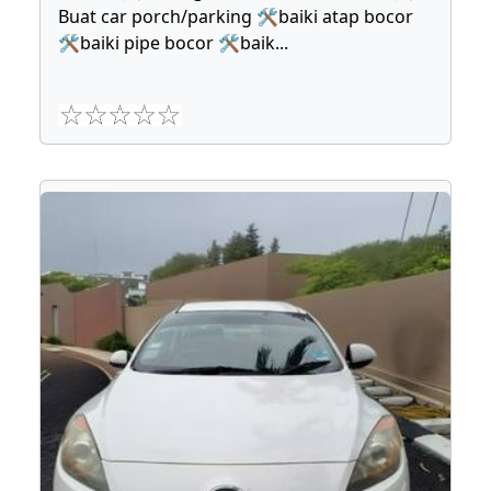
Buat car porch/parking 🛠baiki atap bocor
🛠baiki pipe bocor 🛠baik
...