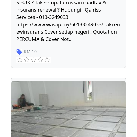
SIBUK ? Tak sempat uruskan roadtax &
insurans renewal ? Hubungi : Qalriss
Services - 013-3249033
https://www.wasap.my/60133249033/nakren
ewinsurans Cover setiap negeri.. Quotation
PERCUMA & Cover Not
...
RM
10