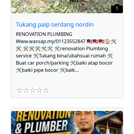
1
Tukang paip serdang nordin
RENOVATION PLUMBING
Www.wassap.my/01123552847 🇲🇾🇲🇾🇲🇾🏠🛠
⚒ ⚒⚒⚒🛠🛠 🛠renovation Plumbing
service 🛠Tukang bina/ubahsuai rumah 🛠
Buat car porch/parking 🛠baiki atap bocor
🛠baiki pipe bocor 🛠baik
...