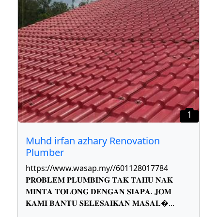
1
Muhd irfan azhary Renovation
Plumber
https://www.wasap.my//601128017784
𝐏𝐑𝐎𝐁𝐋𝐄𝐌 𝐏𝐋𝐔𝐌𝐁𝐈𝐍𝐆 𝐓𝐀𝐊 𝐓𝐀𝐇𝐔 𝐍𝐀𝐊
𝐌𝐈𝐍𝐓𝐀 𝐓𝐎𝐋𝐎𝐍𝐆 𝐃𝐄𝐍𝐆𝐀𝐍 𝐒𝐈𝐀𝐏𝐀. 𝐉𝐎𝐌
𝐊𝐀𝐌𝐈 𝐁𝐀𝐍𝐓𝐔 𝐒𝐄𝐋𝐄𝐒𝐀𝐈𝐊𝐀𝐍 𝐌𝐀𝐒𝐀𝐋
...