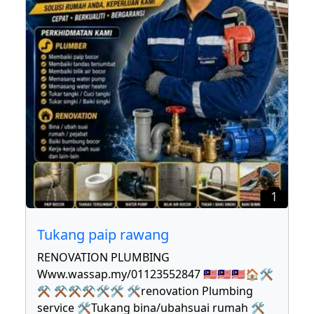
1
Tukang paip rawang
RENOVATION PLUMBING
Www.wassap.my/01123552847 🇲🇾🇲🇾🇲🇾🏠🛠
⚒ ⚒⚒⚒🛠🛠 🛠renovation Plumbing
service 🛠Tukang bina/ubahsuai rumah 🛠