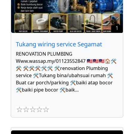
1
Tukang wiring service Segamat
RENOVATION PLUMBING
Www.wassap.my/01123552847 🇲🇾🇲🇾🇲🇾🏠🛠
⚒ ⚒⚒⚒🛠🛠 🛠renovation Plumbing
service 🛠Tukang bina/ubahsuai rumah 🛠
Buat car porch/parking 🛠baiki atap bocor
🛠baiki pipe bocor 🛠baik
...