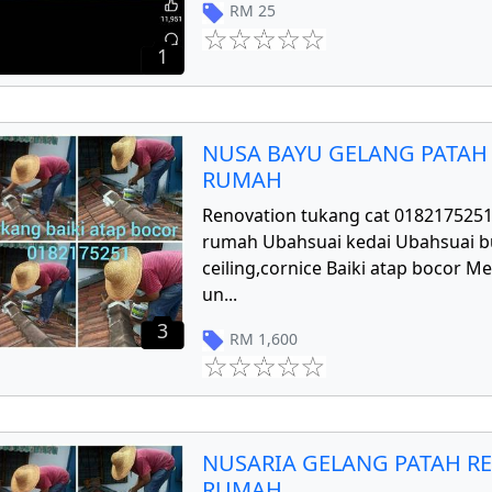
RM
25
1
NUSA BAYU GELANG PATAH
RUMAH
Renovation tukang cat 018217525
rumah Ubahsuai kedai Ubahsuai 
ceiling,cornice Baiki atap bocor 
un
...
3
RM
1,600
NUSARIA GELANG PATAH R
RUMAH