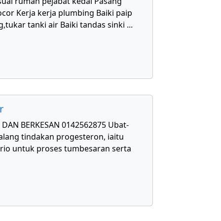
uai rumah pejabat kedai Pasang
cor Kerja kerja plumbing Baiki paip
,tukar tanki air Baiki tandas sinki
...
r
DAN BERKESAN 0142562875 Ubat-
lang tindakan progesteron, iaitu
rio untuk proses tumbesaran serta