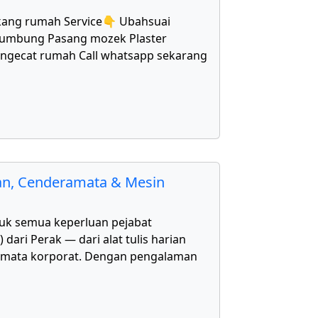
kang rumah Service👇 Ubahsuai
bumbung Pasang mozek Plaster
Mengecat rumah Call whatsapp sekarang
kan, Cenderamata & Mesin
uk semua keperluan pejabat
ari Perak — dari alat tulis harian
amata korporat. Dengan pengalaman