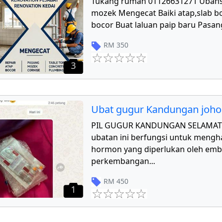
Tukang rumah 01126631271 Ubahs
mozek Mengecat Baiki atap,slab bo
bocor Buat laluan paip baru Pasang
RM
350
3
Ubat gugur Kandungan joho
PIL GUGUR KANDUNGAN SELAMAT 
ubatan ini berfungsi untuk mengha
hormon yang diperlukan oleh emb
perkembangan
...
RM
450
1