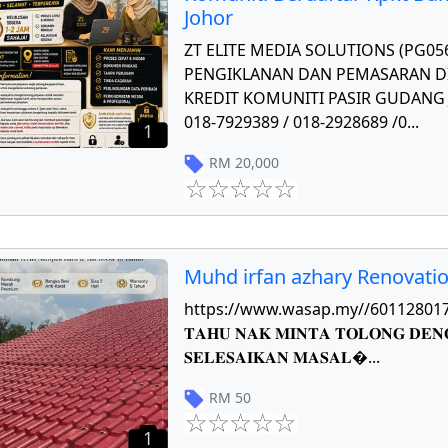
Johor
ZT ELITE MEDIA SOLUTIONS (PG0
PENGIKLANAN DAN PEMASARAN DI
KREDIT KOMUNITI PASIR GUDANG J
018-7929389 / 018-2928689 /0
...
1
RM
20,000
Muhd irfan azhary Renovati
https://www.wasap.my//601128017784 𝐏
𝐓𝐀𝐇𝐔 𝐍𝐀𝐊 𝐌𝐈𝐍𝐓𝐀 𝐓𝐎𝐋𝐎𝐍𝐆 𝐃𝐄𝐍
𝐒𝐄𝐋𝐄𝐒𝐀𝐈𝐊𝐀𝐍 𝐌𝐀𝐒𝐀𝐋
...
RM
50
1