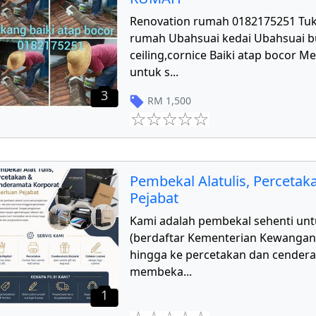
Renovation rumah 0182175251 Tu
rumah Ubahsuai kedai Ubahsuai 
ceiling,cornice Baiki atap bocor 
untuk s
...
3
RM
1,500
Pembekal Alatulis, Perceta
Pejabat
Kami adalah pembekal sehenti unt
(berdaftar Kementerian Kewangan) d
hingga ke percetakan dan cender
membeka
...
1