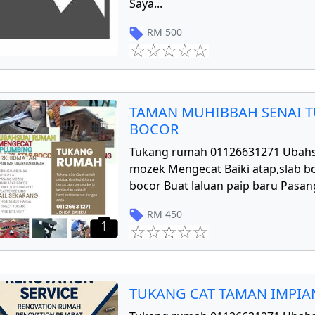
Saya
...
RM
500
TAMAN MUHIBBAH SENAI T
BOCOR
Tukang rumah 01126631271 Ubahs
mozek Mengecat Baiki atap,slab bo
bocor Buat laluan paip baru Pasang
RM
450
1
TUKANG CAT TAMAN IMPIAN