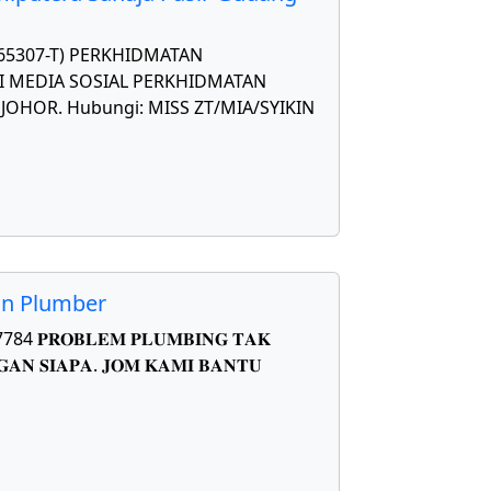
565307-T) PERKHIDMATAN
 MEDIA SOSIAL PERKHIDMATAN
OHOR. Hubungi: MISS ZT/MIA/SYIKIN
on Plumber
𝐑𝐎𝐁𝐋𝐄𝐌 𝐏𝐋𝐔𝐌𝐁𝐈𝐍𝐆 𝐓𝐀𝐊
𝐀𝐍 𝐒𝐈𝐀𝐏𝐀. 𝐉𝐎𝐌 𝐊𝐀𝐌𝐈 𝐁𝐀𝐍𝐓𝐔