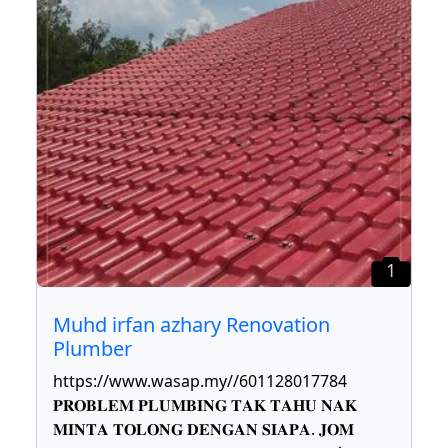
1
Muhd irfan azhary Renovation
Plumber
https://www.wasap.my//601128017784
𝐏𝐑𝐎𝐁𝐋𝐄𝐌 𝐏𝐋𝐔𝐌𝐁𝐈𝐍𝐆 𝐓𝐀𝐊 𝐓𝐀𝐇𝐔 𝐍𝐀𝐊
𝐌𝐈𝐍𝐓𝐀 𝐓𝐎𝐋𝐎𝐍𝐆 𝐃𝐄𝐍𝐆𝐀𝐍 𝐒𝐈𝐀𝐏𝐀. 𝐉𝐎𝐌