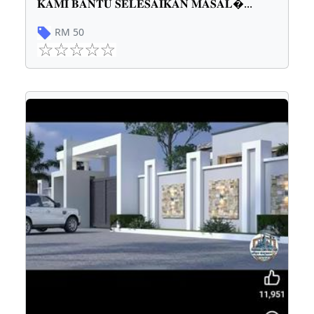
𝐊𝐀𝐌𝐈 𝐁𝐀𝐍𝐓𝐔 𝐒𝐄𝐋𝐄𝐒𝐀𝐈𝐊𝐀𝐍 𝐌𝐀𝐒𝐀𝐋
...
RM
50