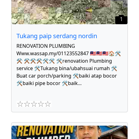
1
Tukang paip serdang nordin
RENOVATION PLUMBING
Www.wassap.my/01123552847 🇲🇾🇲🇾🇲🇾🏠🛠
⚒ ⚒⚒⚒🛠🛠 🛠renovation Plumbing
service 🛠Tukang bina/ubahsuai rumah 🛠
Buat car porch/parking 🛠baiki atap bocor
🛠baiki pipe bocor 🛠baik
...