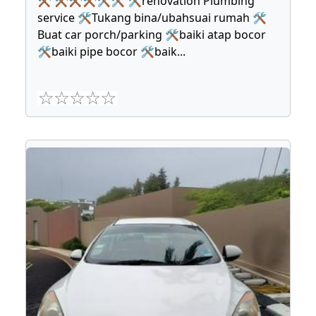
⚒ ⚒⚒⚒🛠🛠 🛠renovation Plumbing
service 🛠Tukang bina/ubahsuai rumah 🛠
Buat car porch/parking 🛠baiki atap bocor
🛠baiki pipe bocor 🛠baik
...