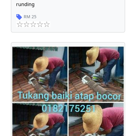
runding
RM
25