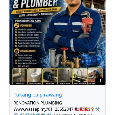
1
Tukang paip rawang
RENOVATION PLUMBING
Www.wassap.my/01123552847 🇲🇾🇲🇾🇲🇾🏠🛠