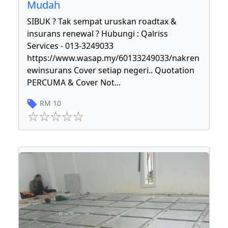
Mudah
SIBUK ? Tak sempat uruskan roadtax &
insurans renewal ? Hubungi : Qalriss
Services - 013-3249033
https://www.wasap.my/60133249033/nakren
ewinsurans Cover setiap negeri.. Quotation
PERCUMA & Cover Not
...
RM
10