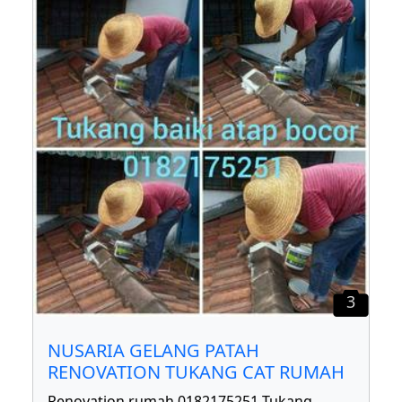
3
NUSARIA GELANG PATAH
RENOVATION TUKANG CAT RUMAH
Renovation rumah 0182175251 Tukang