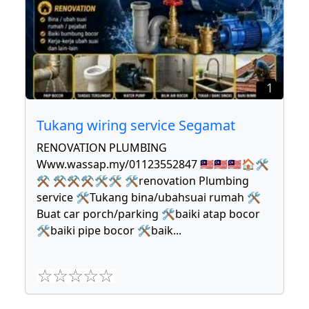
1
Tukang wiring service Segamat
RENOVATION PLUMBING
Www.wassap.my/01123552847 🇲🇾🇲🇾🇲🇾🏠🛠
⚒ ⚒⚒⚒🛠🛠 🛠renovation Plumbing
service 🛠Tukang bina/ubahsuai rumah 🛠
Buat car porch/parking 🛠baiki atap bocor
🛠baiki pipe bocor 🛠baik
...