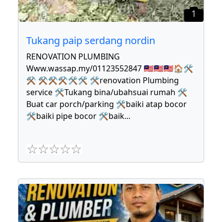
1
Tukang paip serdang nordin
RENOVATION PLUMBING
Www.wassap.my/01123552847 🇲🇾🇲🇾🇲🇾🏠🛠
⚒ ⚒⚒⚒🛠🛠 🛠renovation Plumbing
service 🛠Tukang bina/ubahsuai rumah 🛠
Buat car porch/parking 🛠baiki atap bocor
🛠baiki pipe bocor 🛠baik
...