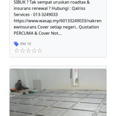
SIBUK ? Tak sempat uruskan roadtax &
insurans renewal ? Hubungi : Qalriss
Services - 013-3249033
https://www.wasap.my/60133249033/nakren
ewinsurans Cover setiap negeri.. Quotation
PERCUMA & Cover Not
...
RM
10