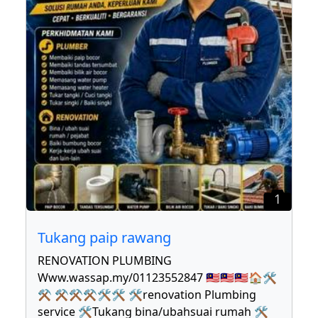
1
Tukang paip rawang
RENOVATION PLUMBING
Www.wassap.my/01123552847 🇲🇾🇲🇾🇲🇾🏠🛠
⚒ ⚒⚒⚒🛠🛠 🛠renovation Plumbing
service 🛠Tukang bina/ubahsuai rumah 🛠