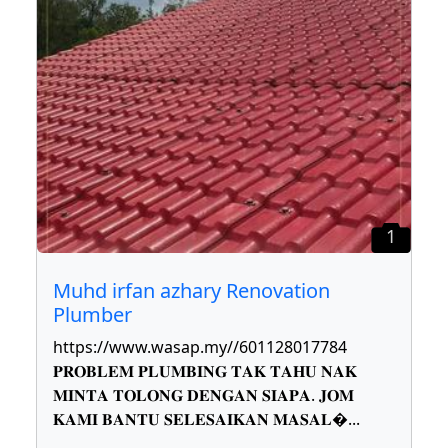
1
Muhd irfan azhary Renovation
Plumber
https://www.wasap.my//601128017784
𝐏𝐑𝐎𝐁𝐋𝐄𝐌 𝐏𝐋𝐔𝐌𝐁𝐈𝐍𝐆 𝐓𝐀𝐊 𝐓𝐀𝐇𝐔 𝐍𝐀𝐊
𝐌𝐈𝐍𝐓𝐀 𝐓𝐎𝐋𝐎𝐍𝐆 𝐃𝐄𝐍𝐆𝐀𝐍 𝐒𝐈𝐀𝐏𝐀. 𝐉𝐎𝐌
𝐊𝐀𝐌𝐈 𝐁𝐀𝐍𝐓𝐔 𝐒𝐄𝐋𝐄𝐒𝐀𝐈𝐊𝐀𝐍 𝐌𝐀𝐒𝐀𝐋
...