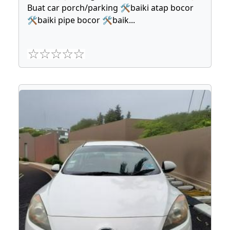
Buat car porch/parking 🛠baiki atap bocor
🛠baiki pipe bocor 🛠baik
...