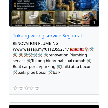
1
Tukang wiring service Segamat
RENOVATION PLUMBING
Www.wassap.my/01123552847 🇲🇾🇲🇾🇲🇾🏠🛠
⚒ ⚒⚒⚒🛠🛠 🛠renovation Plumbing
service 🛠Tukang bina/ubahsuai rumah 🛠
Buat car porch/parking 🛠baiki atap bocor
🛠baiki pipe bocor 🛠baik
...