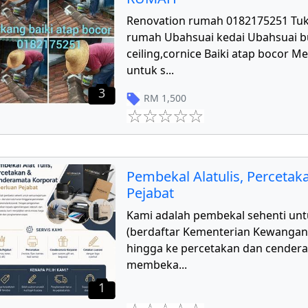
Renovation rumah 0182175251 Tu
rumah Ubahsuai kedai Ubahsuai 
ceiling,cornice Baiki atap bocor 
untuk s
...
3
RM
1,500
Pembekal Alatulis, Perceta
Pejabat
Kami adalah pembekal sehenti unt
(berdaftar Kementerian Kewangan) d
hingga ke percetakan dan cender
membeka
...
1