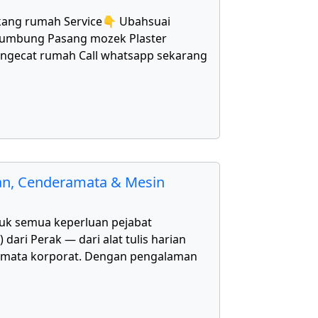
kang rumah Service👇 Ubahsuai
bumbung Pasang mozek Plaster
Mengecat rumah Call whatsapp sekarang
kan, Cenderamata & Mesin
uk semua keperluan pejabat
ari Perak — dari alat tulis harian
amata korporat. Dengan pengalaman