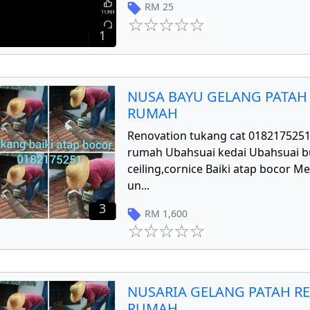
RM
25
1
NUSA BAYU GELANG PATAH
RUMAH
Renovation tukang cat 018217525
rumah Ubahsuai kedai Ubahsuai 
ceiling,cornice Baiki atap bocor 
un
...
3
RM
1,600
NUSARIA GELANG PATAH R
RUMAH