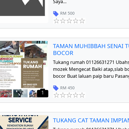
Saya
...
RM
500
TAMAN MUHIBBAH SENAI T
BOCOR
Tukang rumah 01126631271 Ubahs
mozek Mengecat Baiki atap,slab bo
bocor Buat laluan paip baru Pasang
RM
450
1
TUKANG CAT TAMAN IMPIAN