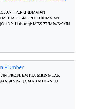
565307-T) PERKHIDMATAN
 MEDIA SOSIAL PERKHIDMATAN
OHOR. Hubungi: MISS ZT/MIA/SYIKIN
on Plumber
𝐑𝐎𝐁𝐋𝐄𝐌 𝐏𝐋𝐔𝐌𝐁𝐈𝐍𝐆 𝐓𝐀𝐊
𝐀𝐍 𝐒𝐈𝐀𝐏𝐀. 𝐉𝐎𝐌 𝐊𝐀𝐌𝐈 𝐁𝐀𝐍𝐓𝐔