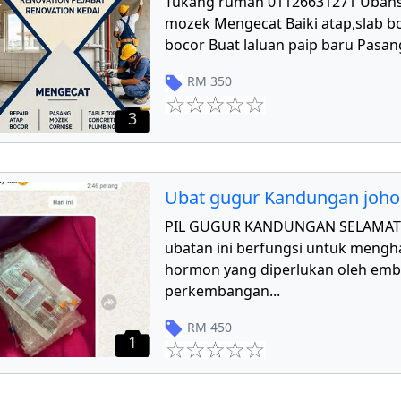
Tukang rumah 01126631271 Ubahs
mozek Mengecat Baiki atap,slab bo
bocor Buat laluan paip baru Pasang
RM
350
3
Ubat gugur Kandungan joho
PIL GUGUR KANDUNGAN SELAMAT 
ubatan ini berfungsi untuk mengha
hormon yang diperlukan oleh emb
perkembangan
...
RM
450
1