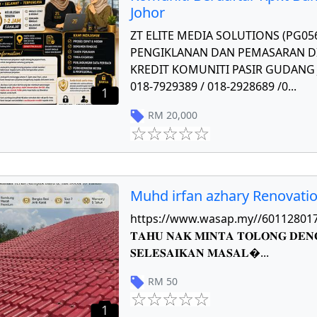
Johor
ZT ELITE MEDIA SOLUTIONS (PG0
PENGIKLANAN DAN PEMASARAN DI
KREDIT KOMUNITI PASIR GUDANG J
018-7929389 / 018-2928689 /0
...
1
RM
20,000
Muhd irfan azhary Renovati
https://www.wasap.my//601128017784 𝐏
𝐓𝐀𝐇𝐔 𝐍𝐀𝐊 𝐌𝐈𝐍𝐓𝐀 𝐓𝐎𝐋𝐎𝐍𝐆 𝐃𝐄𝐍
𝐒𝐄𝐋𝐄𝐒𝐀𝐈𝐊𝐀𝐍 𝐌𝐀𝐒𝐀𝐋
...
RM
50
1