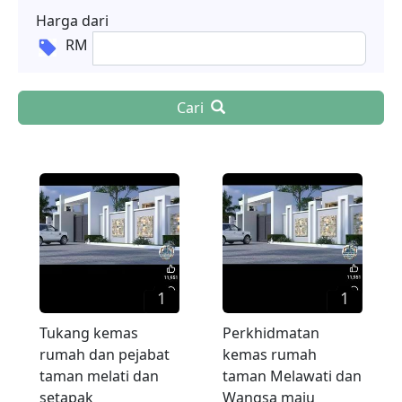
Harga dari
RM
Cari
1
1
Tukang kemas
Perkhidmatan
rumah dan pejabat
kemas rumah
taman melati dan
taman Melawati dan
setapak
Wangsa maju