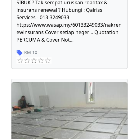
SIBUK ? Tak sempat uruskan roadtax &
insurans renewal ? Hubungi : Qalriss
Services - 013-3249033
https://www.wasap.my/60133249033/nakren
ewinsurans Cover setiap negeri.. Quotation
PERCUMA & Cover Not
...
RM
10