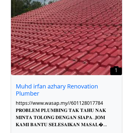
1
Muhd irfan azhary Renovation
Plumber
https://www.wasap.my//601128017784
𝐏𝐑𝐎𝐁𝐋𝐄𝐌 𝐏𝐋𝐔𝐌𝐁𝐈𝐍𝐆 𝐓𝐀𝐊 𝐓𝐀𝐇𝐔 𝐍𝐀𝐊
𝐌𝐈𝐍𝐓𝐀 𝐓𝐎𝐋𝐎𝐍𝐆 𝐃𝐄𝐍𝐆𝐀𝐍 𝐒𝐈𝐀𝐏𝐀. 𝐉𝐎𝐌
𝐊𝐀𝐌𝐈 𝐁𝐀𝐍𝐓𝐔 𝐒𝐄𝐋𝐄𝐒𝐀𝐈𝐊𝐀𝐍 𝐌𝐀𝐒𝐀𝐋
...