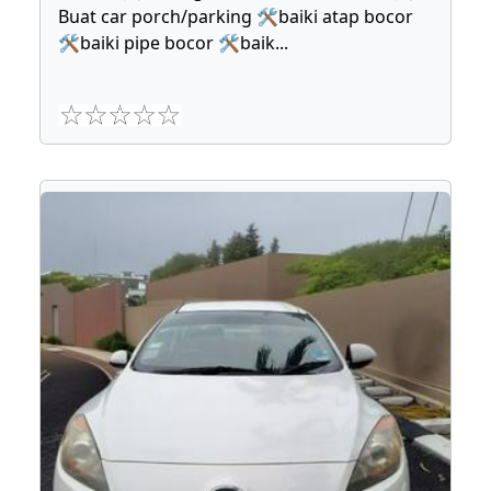
Buat car porch/parking 🛠baiki atap bocor
🛠baiki pipe bocor 🛠baik
...