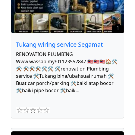
1
Tukang wiring service Segamat
RENOVATION PLUMBING
Www.wassap.my/01123552847 🇲🇾🇲🇾🇲🇾🏠🛠
⚒ ⚒⚒⚒🛠🛠 🛠renovation Plumbing
service 🛠Tukang bina/ubahsuai rumah 🛠
Buat car porch/parking 🛠baiki atap bocor
🛠baiki pipe bocor 🛠baik
...