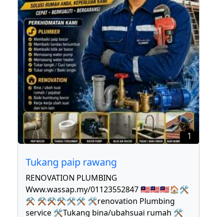
1
Tukang paip rawang
RENOVATION PLUMBING
Www.wassap.my/01123552847 🇲🇾🇲🇾🇲🇾🏠🛠
⚒ ⚒⚒⚒🛠🛠 🛠renovation Plumbing
service 🛠Tukang bina/ubahsuai rumah 🛠