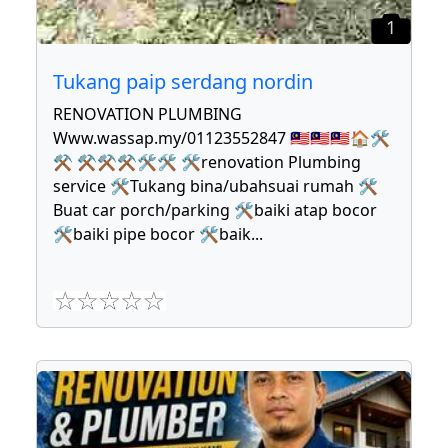
1
Tukang paip serdang nordin
RENOVATION PLUMBING
Www.wassap.my/01123552847 🇲🇾🇲🇾🇲🇾🏠🛠
⚒ ⚒⚒⚒🛠🛠 🛠renovation Plumbing
service 🛠Tukang bina/ubahsuai rumah 🛠
Buat car porch/parking 🛠baiki atap bocor
🛠baiki pipe bocor 🛠baik
...