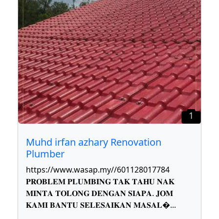
1
Muhd irfan azhary Renovation
Plumber
https://www.wasap.my//601128017784
𝐏𝐑𝐎𝐁𝐋𝐄𝐌 𝐏𝐋𝐔𝐌𝐁𝐈𝐍𝐆 𝐓𝐀𝐊 𝐓𝐀𝐇𝐔 𝐍𝐀𝐊
𝐌𝐈𝐍𝐓𝐀 𝐓𝐎𝐋𝐎𝐍𝐆 𝐃𝐄𝐍𝐆𝐀𝐍 𝐒𝐈𝐀𝐏𝐀. 𝐉𝐎𝐌
𝐊𝐀𝐌𝐈 𝐁𝐀𝐍𝐓𝐔 𝐒𝐄𝐋𝐄𝐒𝐀𝐈𝐊𝐀𝐍 𝐌𝐀𝐒𝐀𝐋
...