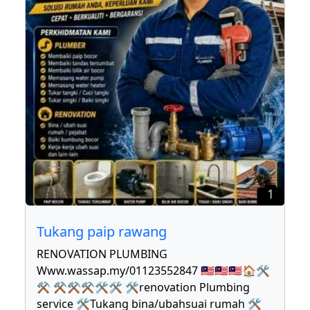
1
Tukang paip rawang
RENOVATION PLUMBING
Www.wassap.my/01123552847 🇲🇾🇲🇾🇲🇾🏠🛠
⚒ ⚒⚒⚒🛠🛠 🛠renovation Plumbing
service 🛠Tukang bina/ubahsuai rumah 🛠