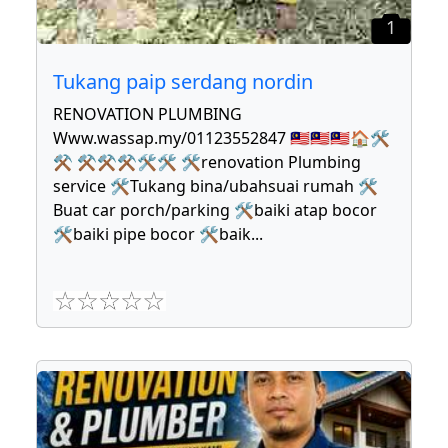
1
Tukang paip serdang nordin
RENOVATION PLUMBING
Www.wassap.my/01123552847 🇲🇾🇲🇾🇲🇾🏠🛠
⚒ ⚒⚒⚒🛠🛠 🛠renovation Plumbing
service 🛠Tukang bina/ubahsuai rumah 🛠
Buat car porch/parking 🛠baiki atap bocor
🛠baiki pipe bocor 🛠baik
...