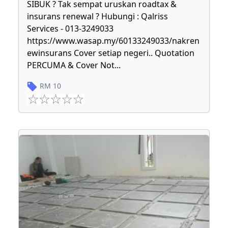
SIBUK ? Tak sempat uruskan roadtax &
insurans renewal ? Hubungi : Qalriss
Services - 013-3249033
https://www.wasap.my/60133249033/nakren
ewinsurans Cover setiap negeri.. Quotation
PERCUMA & Cover Not
...
RM
10