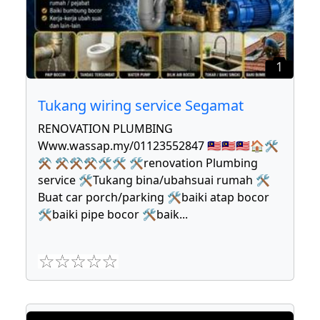
1
Tukang wiring service Segamat
RENOVATION PLUMBING
Www.wassap.my/01123552847 🇲🇾🇲🇾🇲🇾🏠🛠
⚒ ⚒⚒⚒🛠🛠 🛠renovation Plumbing
service 🛠Tukang bina/ubahsuai rumah 🛠
Buat car porch/parking 🛠baiki atap bocor
🛠baiki pipe bocor 🛠baik
...