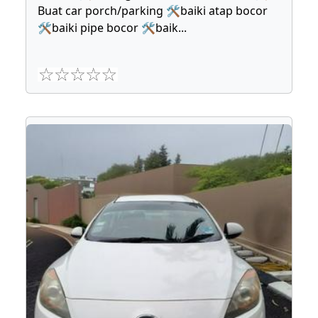
Buat car porch/parking 🛠baiki atap bocor
🛠baiki pipe bocor 🛠baik
...