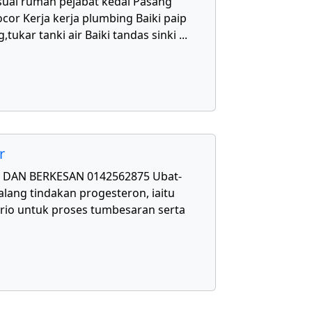
uai rumah pejabat kedai Pasang
cor Kerja kerja plumbing Baiki paip
,tukar tanki air Baiki tandas sinki
...
r
DAN BERKESAN 0142562875 Ubat-
lang tindakan progesteron, iaitu
rio untuk proses tumbesaran serta