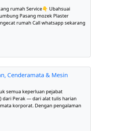
kang rumah Service👇 Ubahsuai
bumbung Pasang mozek Plaster
Mengecat rumah Call whatsapp sekarang
kan, Cenderamata & Mesin
uk semua keperluan pejabat
ari Perak — dari alat tulis harian
amata korporat. Dengan pengalaman