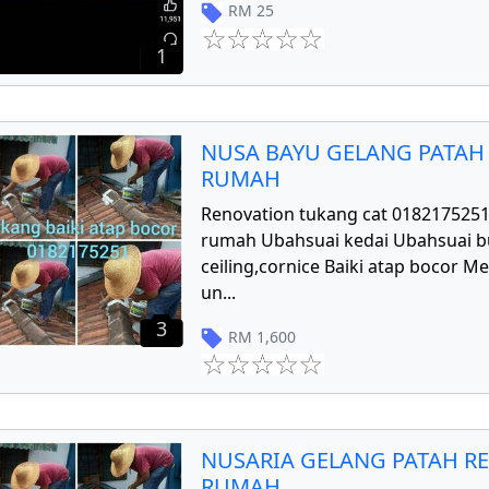
RM
25
1
NUSA BAYU GELANG PATAH
RUMAH
Renovation tukang cat 018217525
rumah Ubahsuai kedai Ubahsuai 
ceiling,cornice Baiki atap bocor 
un
...
3
RM
1,600
NUSARIA GELANG PATAH R
RUMAH