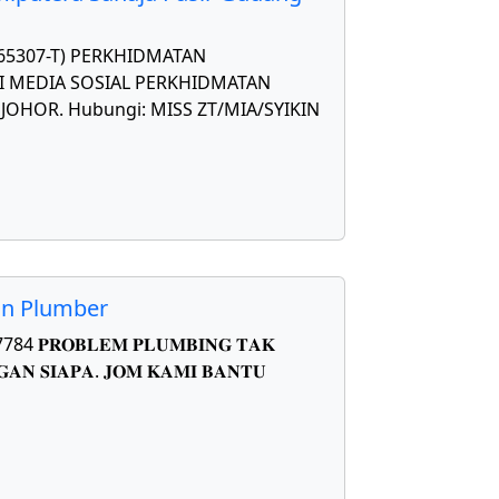
565307-T) PERKHIDMATAN
 MEDIA SOSIAL PERKHIDMATAN
OHOR. Hubungi: MISS ZT/MIA/SYIKIN
on Plumber
𝐑𝐎𝐁𝐋𝐄𝐌 𝐏𝐋𝐔𝐌𝐁𝐈𝐍𝐆 𝐓𝐀𝐊
𝐀𝐍 𝐒𝐈𝐀𝐏𝐀. 𝐉𝐎𝐌 𝐊𝐀𝐌𝐈 𝐁𝐀𝐍𝐓𝐔