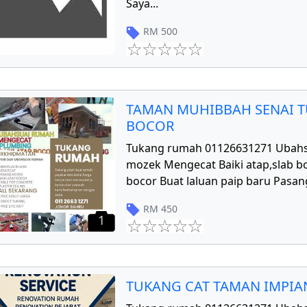
Saya
...
RM
500
TAMAN MUHIBBAH SENAI T
BOCOR
Tukang rumah 01126631271 Ubahs
mozek Mengecat Baiki atap,slab bo
bocor Buat laluan paip baru Pasang
RM
450
1
TUKANG CAT TAMAN IMPIAN