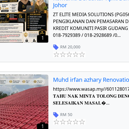
Johor
ZT ELITE MEDIA SOLUTIONS (PG0
PENGIKLANAN DAN PEMASARAN DI
KREDIT KOMUNITI PASIR GUDANG J
018-7929389 / 018-2928689 /0
...
1
RM
20,000
Muhd irfan azhary Renovati
https://www.wasap.my//601128017784 𝐏
𝐓𝐀𝐇𝐔 𝐍𝐀𝐊 𝐌𝐈𝐍𝐓𝐀 𝐓𝐎𝐋𝐎𝐍𝐆 𝐃𝐄𝐍
𝐒𝐄𝐋𝐄𝐒𝐀𝐈𝐊𝐀𝐍 𝐌𝐀𝐒𝐀𝐋
...
RM
50
1