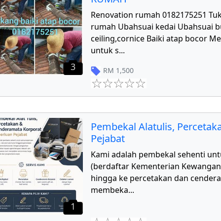
Renovation rumah 0182175251 Tu
rumah Ubahsuai kedai Ubahsuai 
ceiling,cornice Baiki atap bocor 
untuk s
...
3
RM
1,500
Pembekal Alatulis, Perceta
Pejabat
Kami adalah pembekal sehenti unt
(berdaftar Kementerian Kewangan) d
hingga ke percetakan dan cender
membeka
...
1