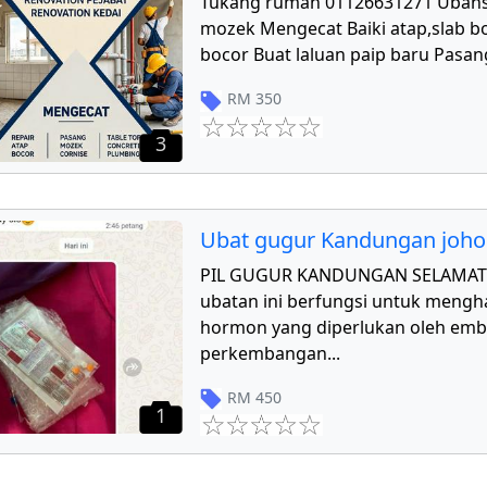
Tukang rumah 01126631271 Ubahs
mozek Mengecat Baiki atap,slab bo
bocor Buat laluan paip baru Pasang
RM
350
3
Ubat gugur Kandungan joho
PIL GUGUR KANDUNGAN SELAMAT 
ubatan ini berfungsi untuk mengha
hormon yang diperlukan oleh emb
perkembangan
...
RM
450
1