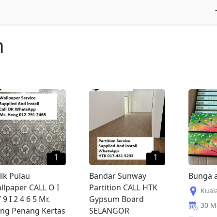
n
1
1
lik Pulau
Bandar Sunway
Bunga a
llpaper CALL O I
Partition CALL HTK
Kuala
 9 I 2 4 6 5 Mr.
Gypsum Board
30 M
ng Penang Kertas
SELANGOR