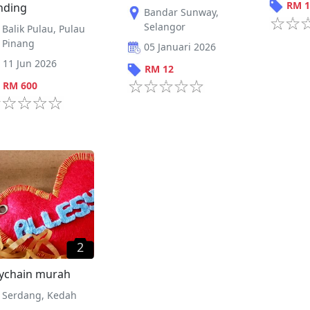
RM
1
nding
Bandar Sunway
,
Selangor
Balik Pulau
,
Pulau
Pinang
05 Januari 2026
11 Jun 2026
RM
12
RM
600
2
ychain murah
Serdang
,
Kedah