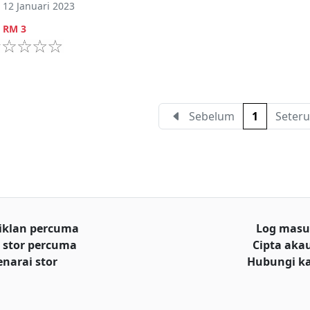
12 Januari 2023
RM
3
Sebelum
1
Seteru
iklan percuma
Log mas
 stor percuma
Cipta aka
enarai stor
Hubungi k