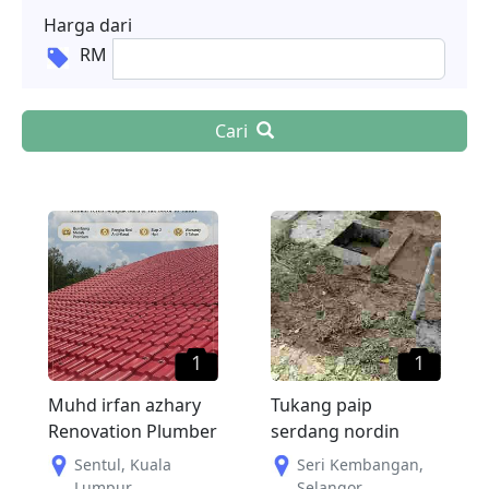
Harga dari
RM
Cari
1
1
Muhd irfan azhary
Tukang paip
Renovation Plumber
serdang nordin
Sentul
,
Kuala
Seri Kembangan
,
Lumpur
Selangor