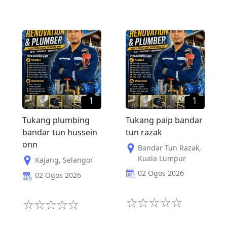
1
1
Tukang plumbing
Tukang paip bandar
bandar tun hussein
tun razak
onn
Bandar Tun Razak
,
Kuala Lumpur
Kajang
,
Selangor
02 Ogos 2026
02 Ogos 2026