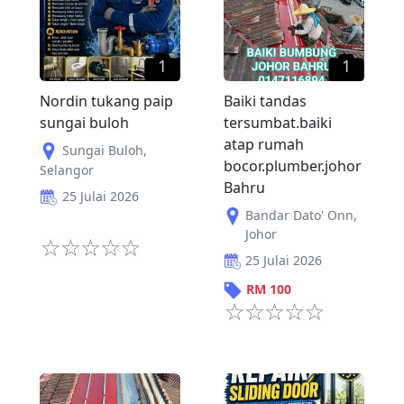
1
1
Nordin tukang paip
Baiki tandas
sungai buloh
tersumbat.baiki
atap rumah
Sungai Buloh
,
bocor.plumber.johor
Selangor
Bahru
25 Julai 2026
Bandar Dato' Onn
,
Johor
25 Julai 2026
RM
100