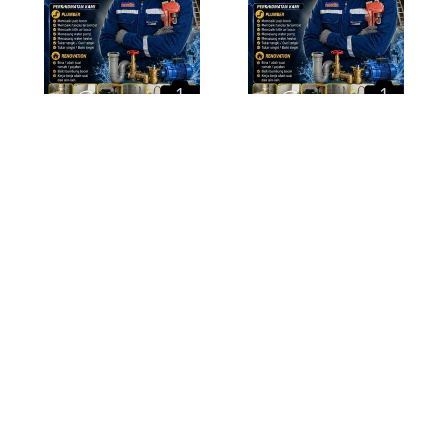
1
1
Tukang wiring
Tukang paip
service Sentul
segambut
Sentul
,
Kuala
Segambut
,
Kuala
Lumpur
Lumpur
23 Julai 2026
23 Julai 2026
Sebelum
1
2
3
Seterus