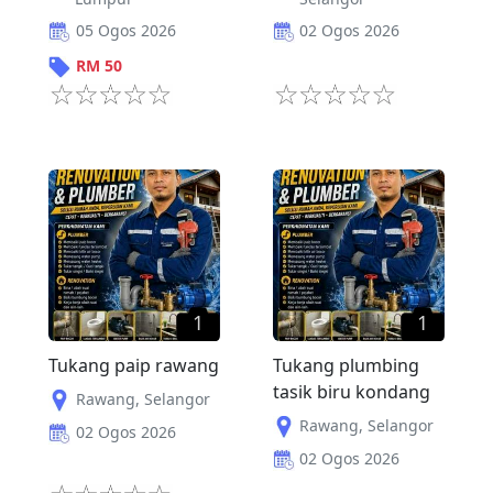
05 Ogos 2026
02 Ogos 2026
RM
50
1
1
Tukang paip rawang
Tukang plumbing
tasik biru kondang
Rawang
,
Selangor
Rawang
,
Selangor
02 Ogos 2026
02 Ogos 2026