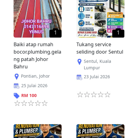
1
1
Baiki atap rumah
Tukang service
bocor.plumbing.gela
seliding door Sentul
ng patah Johor
Sentul
,
Kuala
Bahru
Lumpur
Pontian
,
Johor
23 Julai 2026
25 Julai 2026
RM
100