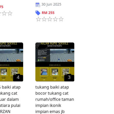
30 Jun 2025
75
RM
255
4
3
baiki atap
tukang baiki atap
ukang cat
bocor tukang cat
uar dalam
rumah/office taman
tiara pulai
impian ikonik
ARZAN
impian emas jb