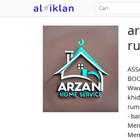
ar
ru
ASS
BOC
Www
khid
rum
- ba
Men
Mem