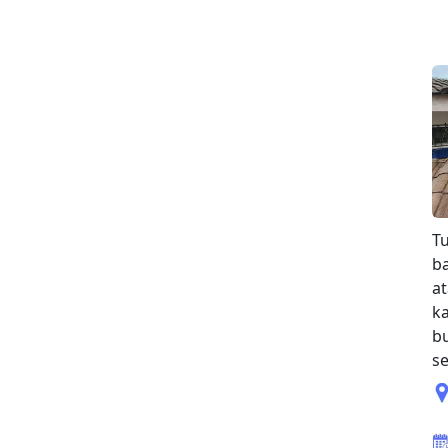
T
ba
a
k
bu
se