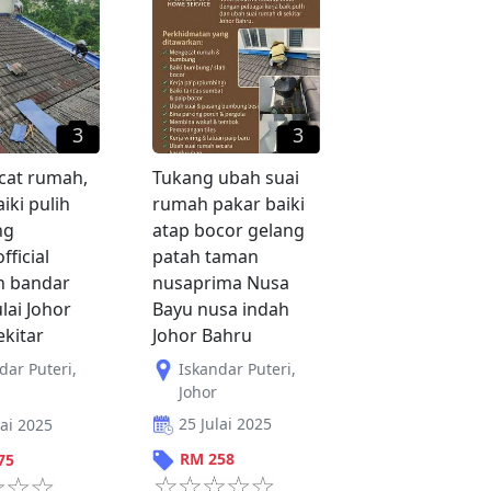
3
3
cat rumah,
Tukang ubah suai
iki pulih
rumah pakar baiki
ng
atap bocor gelang
ficial
patah taman
n bandar
nusaprima Nusa
lai Johor
Bayu nusa indah
ekitar
Johor Bahru
dar Puteri
,
Iskandar Puteri
,
Johor
25 Julai 2025
lai 2025
RM
258
75