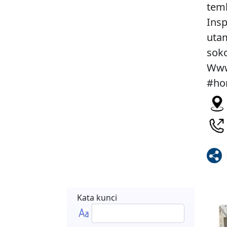
temb
Ins
utam
sok
Www
#ho
Kata kunci