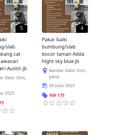
5
4
iki
Pakar baiki
g/slab
bumbung/slab
ukang cat
bocor taman Adda
kawasan
hight sky blue jb
ri Austin jb
Bandar Dato' Onn
,
Johor
ar Dato' Onn
,
30 Julai 2025
lai 2025
RM
175
75