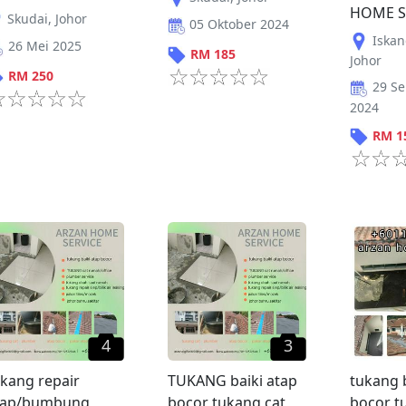
HOME S
Skudai
,
Johor
05 Oktober 2024
Iskan
26 Mei 2025
RM
185
Johor
RM
250
29 S
2024
RM
1
4
3
kang repair
TUKANG baiki atap
tukang 
tap/bumbung
bocor tukang cat
bocor t