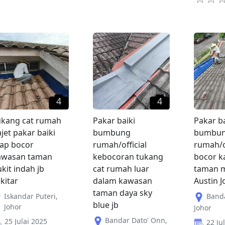
4
4
ukang cat rumah
Pakar baiki
Pakar ba
jet pakar baiki
bumbung
bumbu
tap bocor
rumah/official
rumah/of
awasan taman
kebocoran tukang
bocor 
kit indah jb
cat rumah luar
taman 
kitar
dalam kawasan
Austin 
taman daya sky
Iskandar Puteri
,
Band
blue jb
Johor
Johor
Bandar Dato' Onn
,
25 Julai 2025
22 Ju