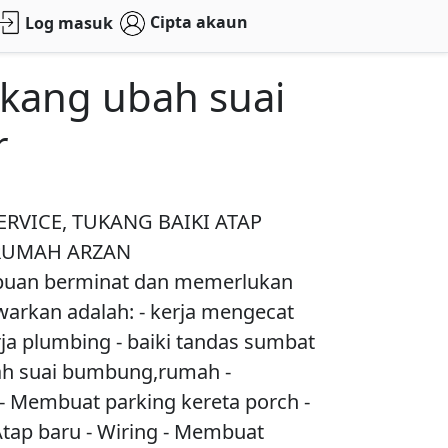
Cipta akaun
Log masuk
ukang ubah suai
r
ERVICE, TUKANG BAIKI ATAP
 RUMAH ARZAN
puan berminat dan memerlukan
arkan adalah: - kerja mengecat
a plumbing - baiki tandas sumbat
bah suai bumbung,rumah -
Membuat parking kereta porch -
ap baru - Wiring - Membuat