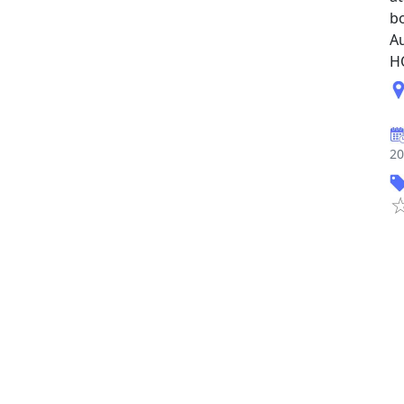
b
A
H
20