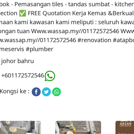
ok - Pemasangan tiles - tandas sumbat - kitche
pection ✅ FREE Quotation Kerja Kemas &Berkual
aan kami kawasan kami meliputi : seluruh kawa
ongan tuan Www.wassap.my//01172572546 Www
.wassap.my//01172572546 #renovation #atapb
meservis #plumber
johor bahru
+601172572546
Kongsi ke :