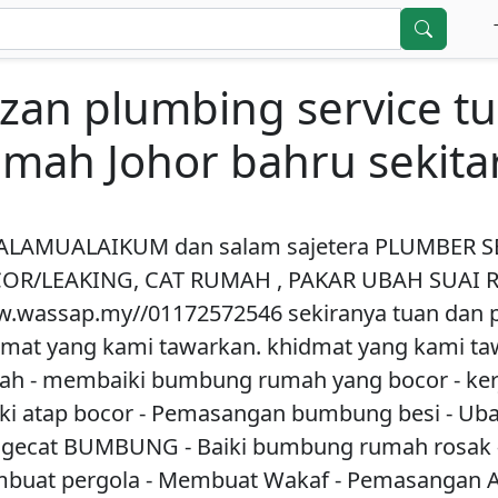
zan plumbing service t
mah Johor bahru sekita
ALAMUALAIKUM dan salam sajetera PLUMBER S
OR/LEAKING, CAT RUMAH , PAKAR UBAH SUAI
.wassap.my//01172572546 sekiranya tuan dan 
mat yang kami tawarkan. khidmat yang kami taw
ah - membaiki bumbung rumah yang bocor - kerj
iki atap bocor - Pemasangan bumbung besi - U
gecat BUMBUNG - Baiki bumbung rumah rosak - 
buat pergola - Membuat Wakaf - Pemasangan At