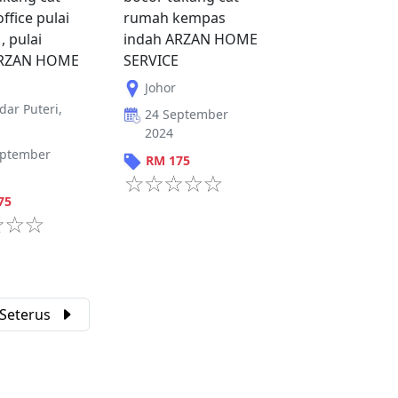
ffice pulai
rumah kempas
, pulai
indah ARZAN HOME
ARZAN HOME
SERVICE
Johor
dar Puteri
,
24 September
2024
eptember
RM
175
75
Seterus