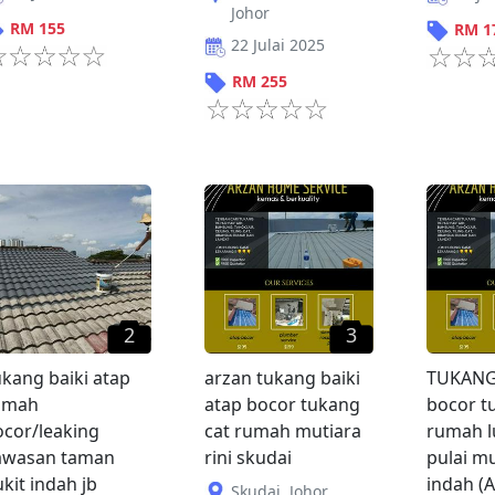
Johor
RM
155
RM
1
22 Julai 2025
RM
255
2
3
kang baiki atap
arzan tukang baiki
TUKANG 
umah
atap bocor tukang
bocor t
ocor/leaking
cat rumah mutiara
rumah l
awasan taman
rini skudai
pulai mu
kit indah jb
indah (
Skudai
,
Johor