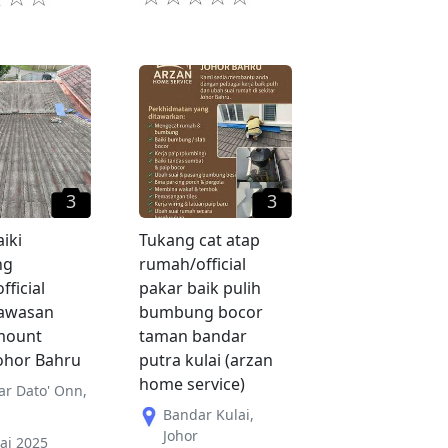
3
3
iki
Tukang cat atap
ng
rumah/official
ficial
pakar baik pulih
kawasan
bumbung bocor
mount
taman bandar
Johor Bahru
putra kulai (arzan
home service)
ar Dato' Onn
,
Bandar Kulai
,
Johor
lai 2025