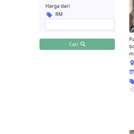
Harga dari
RM
Pa
Cari
b
mu