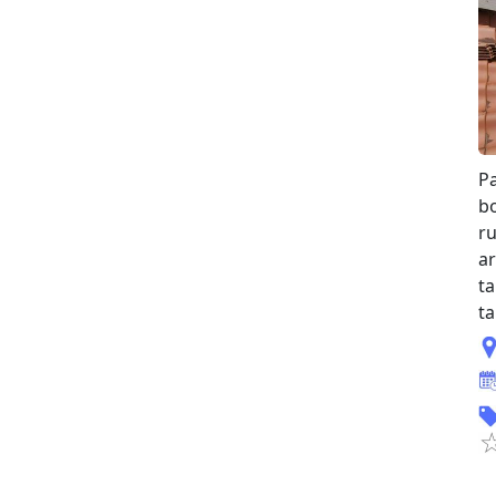
Pa
bo
r
a
t
ta