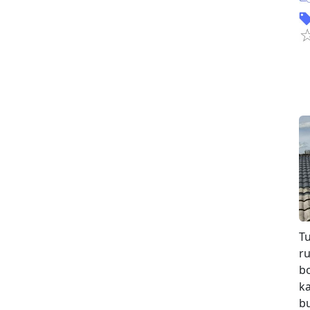
Tu
r
b
k
bu