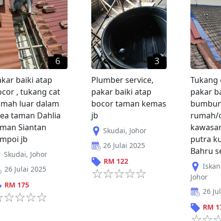
6
3
kar baiki atap
Plumber service,
Tukang 
cor , tukang cat
pakar baiki atap
pakar ba
umah luar dalam
bocor taman kemas
bumbu
rea taman Dahlia
jb
rumah/of
aman Siantan
kawasa
Skudai
,
Johor
mpoi jb
putra ku
26 Julai 2025
Bahru s
Skudai
,
Johor
RM
122
Iskan
26 Julai 2025
Johor
RM
175
26 Ju
RM
1