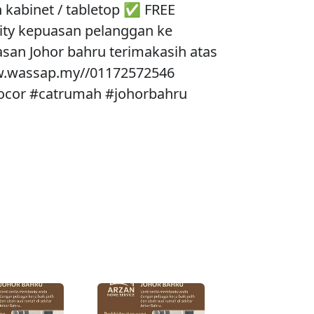
n kabinet / tabletop ✅ FREE
ity kepuasan pelanggan ke
san Johor bahru terimakasih atas
.wassap.my//01172572546
ocor #catrumah #johorbahru