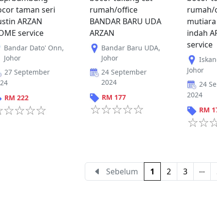
ocor taman seri
rumah/office
rumah/o
ustin ARZAN
BANDAR BARU UDA
mutiara 
OME service
ARZAN
indah 
service
Bandar Dato' Onn
,
Bandar Baru UDA
,
Johor
Johor
Iskan
Johor
27 September
24 September
2024
24
24 S
2024
RM
177
RM
222
RM
1
Sebelum
1
2
3