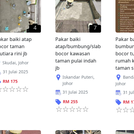
4
7
kar baiki atap
Pakar baiki
Pakar ba
ocor taman
atap/bumbung/slab
bumbun
tiara rini jb
bocor kawasan
bocor t
taman pulai indah
rumah 
Skudai
,
Johor
jb
taman se
31 Julai 2025
Iskandar Puteri
,
Band
RM
175
Johor
Johor
31 Julai 2025
31 Ju
RM
255
RM
1