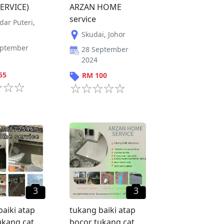
ERVICE)
ARZAN HOME
service
dar Puteri
,
Skudai
,
Johor
eptember
28 September
2024
55
RM
100
3
3
baiki atap
tukang baiki atap
ukang cat
bocor tukang cat