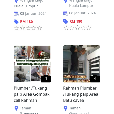
Wangsa Maju
,
Wangsa Maju
,
Kuala Lumpur
Kuala Lumpur
08 Januari 2024
08 Januari 2024
RM
180
RM
180
4
4
Plumber /Tukang
Rahman Plumber
paip Area Gombak
/Tukang paip Area
call Rahman
Batu cavea
Taman
Taman
Greenwood
,
Greenwood
,