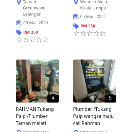
Taman
Wangsa Maju
,
Greenwood
,
Kuala Lumpur
Selangor
05 Mac 2024
05 Mac 2024
RM
250
RM
200
4
5
RAHMAN Tukang
Plumber /Tukang
Paip /Plumber
Paip wangsa maju
Taman melati
call Rahman