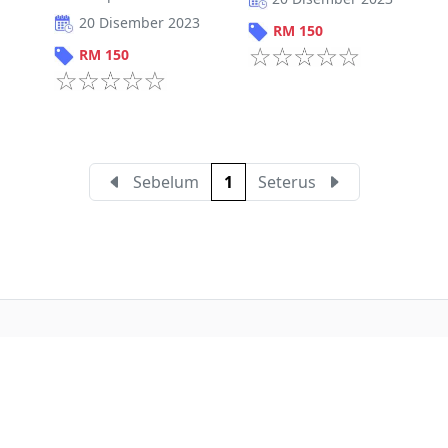
20 Disember 2023
RM
150
RM
150
Sebelum
1
Seterus
Buat iklan percuma
Buka stor percuma
Senarai stor